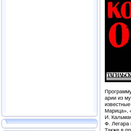
Программу
арии из м
известные
Марица», 
И. Кальма
Ф. Легара 
Также в п