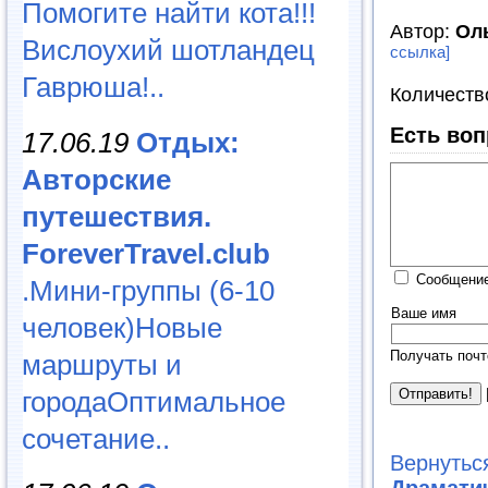
Помогите найти кота!!!
Автор:
Ол
Вислоухий шотландец
ссылка]
Гаврюша!..
Количеств
Есть воп
17.06.19
Отдых:
Авторские
путешествия.
ForeverTravel.club
Сообщение
.Мини-группы (6-10
Ваше имя
человек)Новые
Получать почт
маршруты и
городаОптимальное
сочетание..
Вернутьс
Драмати