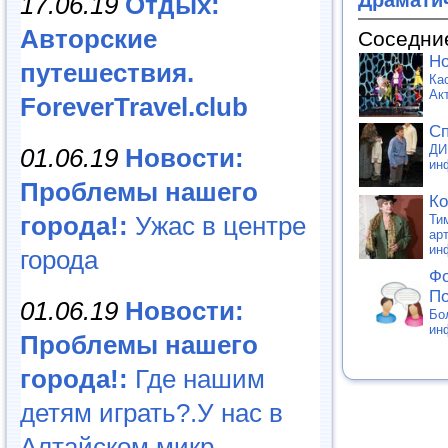
17.06.19
Отдых:
Авторские
Соседни
Но
путешествия.
Ка
Ак
ForeverTravel.club
Сп
ДИ
01.06.19
Новости:
ин
Проблемы нашего
Ко
города!:
Ужас в центре
Ти
ар
ин
города
Фо
П
01.06.19
Новости:
Бо
ин
Проблемы нашего
города!:
Где нашим
детям играть?.У нас в
Алтайском микр...