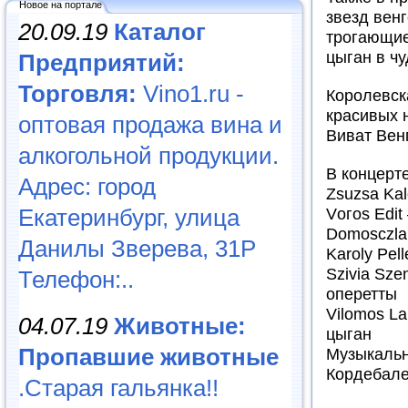
Новое на портале
звезд вен
20.09.19
Каталог
трогающие
цыган в ч
Предприятий:
Торговля:
Vino1.ru -
Королевск
красивых 
оптовая продажа вина и
Виват Вен
алкогольной продукции.
В концерте
Адрес: город
Zsuzsa Ka
Екатеринбург, улица
Vогоs Edit
Domosczla
Данилы Зверева, 31Р
Karoly Pel
Szivia Sze
Телефон:..
оперетты
Vilomos L
04.07.19
Животные:
цыган
Пропавшие животные
Музыкальн
Кордебале
.Старая гальянка!!