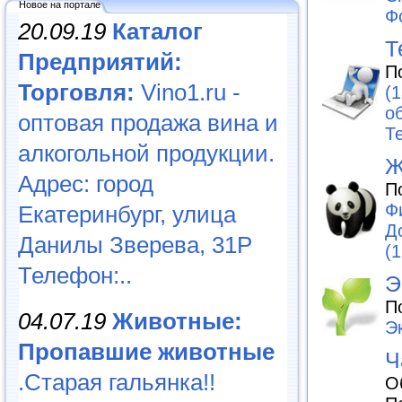
Новое на портале
Ф
20.09.19
Каталог
Т
Предприятий:
П
Торговля:
Vino1.ru -
(1
о
оптовая продажа вина и
Т
алкогольной продукции.
Ж
Адрес: город
П
Ф
Екатеринбург, улица
Д
Данилы Зверева, 31Р
(1
Телефон:..
Э
П
04.07.19
Животные:
Э
Пропавшие животные
Ч
.Старая гальянка!!
О