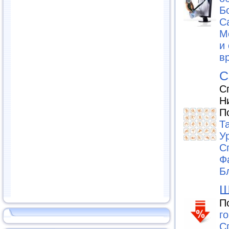
Б
С
М
и
в
С
С
Н
П
Та
У
С
Ф
Б
Ш
П
г
С