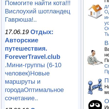
П
Помогите найти кота!!!
дл
Вислоухий шотландец
О
и
Гаврюша!..
у
О
17.06.19
Отдых:
Т
Авторские
В
путешествия.
В
н
ForeverTravel.club
П
.Мини-группы (6-10
С
П
человек)Новые
П
маршруты и
Н
городаОптимальное
м
сочетание..
О
И