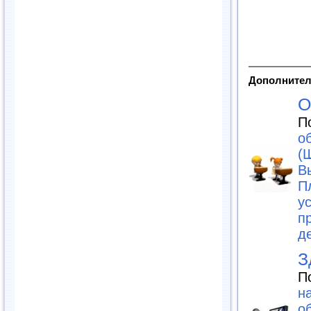
Дополнител
О
П
о
(
В
П
у
п
д
З
П
н
об