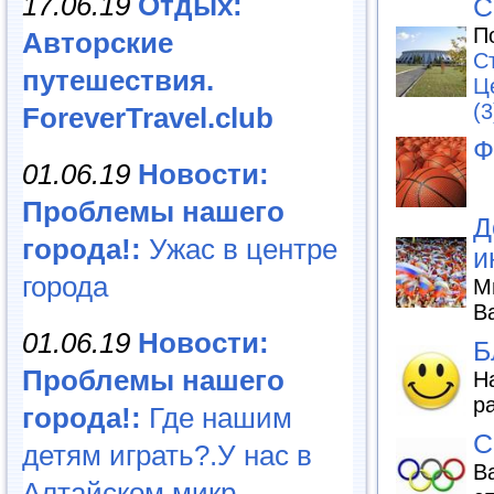
17.06.19
Отдых:
С
П
Авторские
С
путешествия.
Ц
(3
ForeverTravel.club
Ф
01.06.19
Новости:
Проблемы нашего
Д
города!:
Ужас в центре
и
города
М
В
01.06.19
Новости:
Б
Проблемы нашего
Н
р
города!:
Где нашим
С
детям играть?.У нас в
В
Алтайском микр...