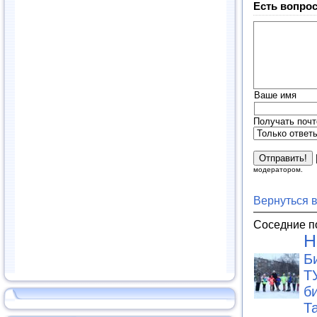
Есть вопрос
Ваше имя
Получать почт
модератором.
Вернуться 
Соседние п
Н
Б
Т
б
Т