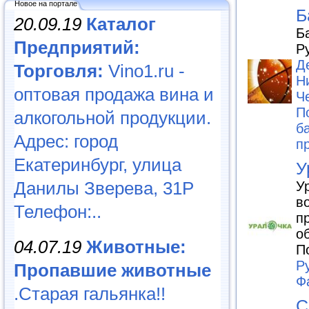
Новое на портале
Б
20.09.19
Каталог
Б
Предприятий:
Р
Д
Торговля:
Vino1.ru -
Н
оптовая продажа вина и
Ч
П
алкогольной продукции.
б
Адрес: город
п
Екатеринбург, улица
У
Данилы Зверева, 31Р
У
в
Телефон:..
п
о
04.07.19
Животные:
П
Р
Пропавшие животные
Ф
.Старая гальянка!!
С