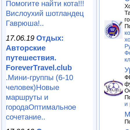
Помогите найти кота!!!
Х
Вислоухий шотландец
Т
г
Гаврюша!..
П
к
17.06.19
Отдых:
х
Р
Авторские
Ф
путешествия.
кл
ForeverTravel.club
У
.Мини-группы (6-10
Ф
ф
человек)Новые
О
маршруты и
П
и
городаОптимальное
М
сочетание..
П