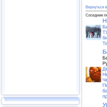
Вернуться 
Соседние п
Н
Б
Т
б
Т
Б
Б
Р
Д
Н
Ч
П
б
п
У