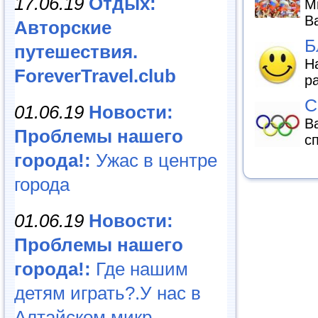
17.06.19
Отдых:
М
В
Авторские
Б
путешествия.
Н
ForeverTravel.club
р
С
01.06.19
Новости:
В
Проблемы нашего
с
города!:
Ужас в центре
города
01.06.19
Новости:
Проблемы нашего
города!:
Где нашим
детям играть?.У нас в
Алтайском микр...