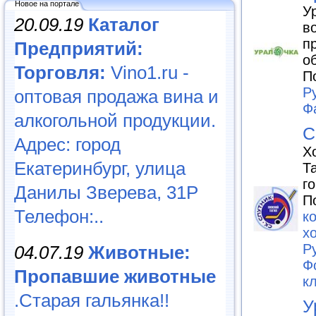
Новое на портале
У
20.09.19
Каталог
в
п
Предприятий:
о
Торговля:
Vino1.ru -
П
Р
оптовая продажа вина и
Ф
алкогольной продукции.
С
Адрес: город
Х
Екатеринбург, улица
Т
г
Данилы Зверева, 31Р
П
Телефон:..
к
х
Р
04.07.19
Животные:
Ф
Пропавшие животные
кл
.Старая гальянка!!
У