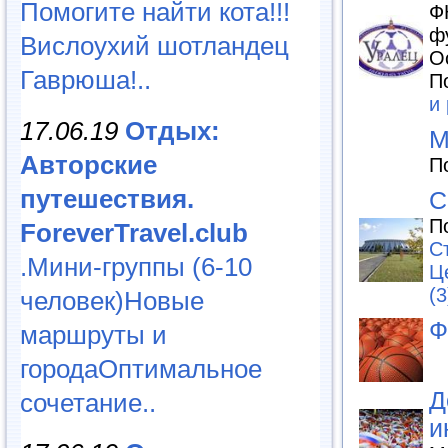
Помогите найти кота!!!
Ф
ф
Вислоухий шотландец
О
Гаврюша!..
П
и
17.06.19
Отдых:
М
Авторские
П
путешествия.
С
П
ForeverTravel.club
С
.Мини-группы (6-10
Ц
(3
человек)Новые
Ф
маршруты и
городаОптимальное
Д
сочетание..
и