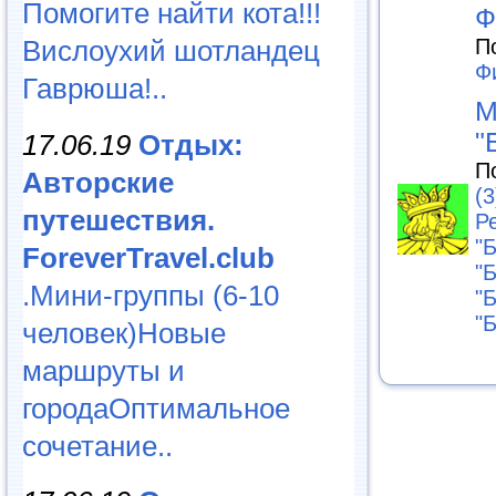
Помогите найти кота!!!
Ф
Вислоухий шотландец
П
Ф
Гаврюша!..
М
"
17.06.19
Отдых:
П
Авторские
(3
путешествия.
Р
"
ForeverTravel.club
"
.Мини-группы (6-10
"
"
человек)Новые
маршруты и
городаОптимальное
сочетание..