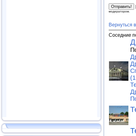
модератором.
Вернуться 
Соседние п
Д
П
Д
Д
С
(1
Те
Д
П
Т
Т