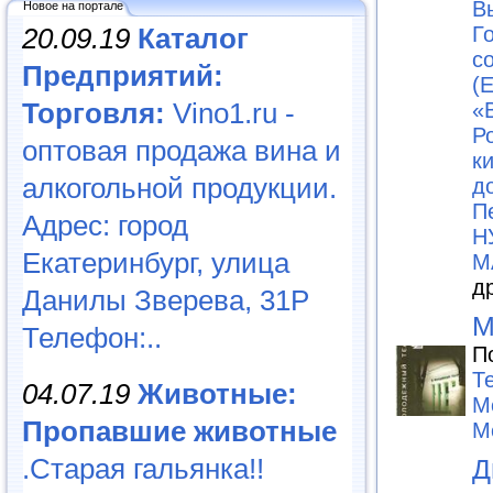
В
Новое на портале
20.09.19
Каталог
Г
с
Предприятий:
(
Торговля:
Vino1.ru -
«
Р
оптовая продажа вина и
к
алкогольной продукции.
д
П
Адрес: город
Н
Екатеринбург, улица
М
д
Данилы Зверева, 31Р
М
Телефон:..
П
Те
04.07.19
Животные:
М
Пропавшие животные
М
.Старая гальянка!!
Д