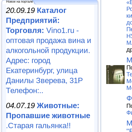
«
Новое на портале
Р
20.09.19
Каталог
к
Предприятий:
д
Торговля:
Vino1.ru -
П
Н
оптовая продажа вина и
М
алкогольной продукции.
д
Адрес: город
М
П
Екатеринбург, улица
Те
Данилы Зверева, 31Р
М
М
Телефон:..
Ф
04.07.19
Животные:
П
Ф
Пропавшие животные
М
.Старая гальянка!!
"