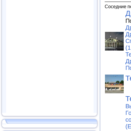
Соседние п
Д
П
Д
Д
С
(1
Те
Д
П
Т
Т
В
Г
с
(