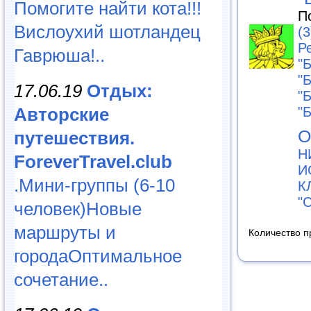
Помогите найти кота!!!
П
Вислоухий шотландец
(3
Р
Гаврюша!..
"
"
17.06.19
Отдых:
"
Авторские
"
О
путешествия.
Н
ForeverTravel.club
И
.Мини-группы (6-10
К
"
человек)Новые
маршруты и
Количество п
городаОптимальное
сочетание..