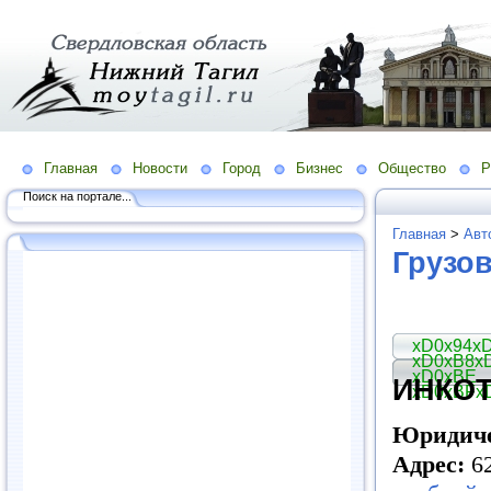
Главная
Новости
Город
Бизнес
Общество
Р
Поиск на портале...
Главная
>
Авт
Грузо
xD0x94x
xD0xB8x
xD0xBE
ИНКО
xD0xBFx
Юридиче
Адрес:
62