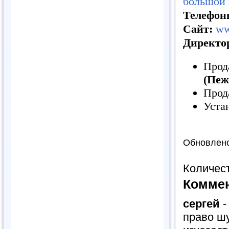
большой 
Телефон
Сайт:
ww
Директо
Прод
(Пеж
Прод
Уста
Обновлено
Количес
Комме
сергей
право шу