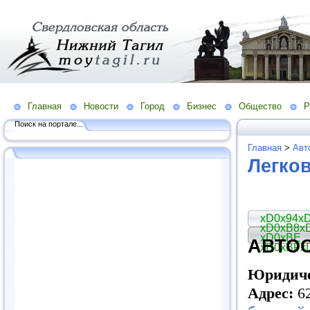
Главная
Новости
Город
Бизнес
Общество
Р
Поиск на портале...
Главная
>
Авт
Легко
xD0x94x
xD0xB8x
xD0xBE
АВТОС
xD0xBFx
Юридиче
Адрес:
62