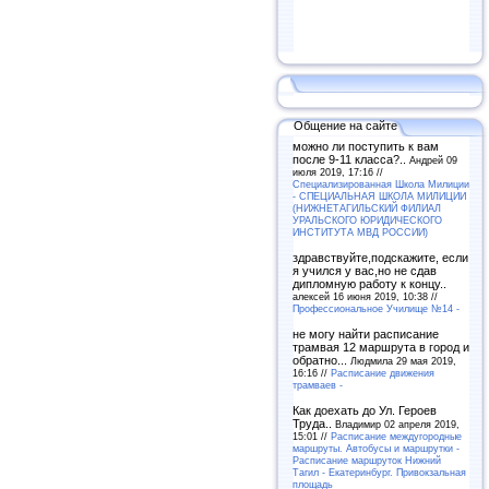
Общение на сайте
можно ли поступить к вам
после 9-11 класса?..
Андрей 09
июля 2019, 17:16 //
Специализированная Школа Милиции
- СПЕЦИАЛЬНАЯ ШКОЛА МИЛИЦИИ
(НИЖНЕТАГИЛЬСКИЙ ФИЛИАЛ
УРАЛЬСКОГО ЮРИДИЧЕСКОГО
ИНСТИТУТА МВД РОССИИ)
здравствуйте,подскажите, если
я учился у вас,но не сдав
дипломную работу к концу..
алексей 16 июня 2019, 10:38 //
Профессиональное Училище №14 -
не могу найти расписание
трамвая 12 маршрута в город и
обратно...
Людмила 29 мая 2019,
16:16 //
Расписание движения
трамваев -
Как доехать до Ул. Героев
Труда..
Владимир 02 апреля 2019,
15:01 //
Расписание междугородные
маршруты. Автобусы и маршрутки -
Расписание маршруток Нижний
Тагил - Екатеринбург. Привокзальная
площадь