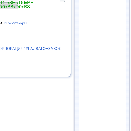
xD1x8E xD0xBE
D0xB8xD0xB8
гая
информация
.
ОРПОРАЦИЯ "УРАЛВАГОНЗАВОД