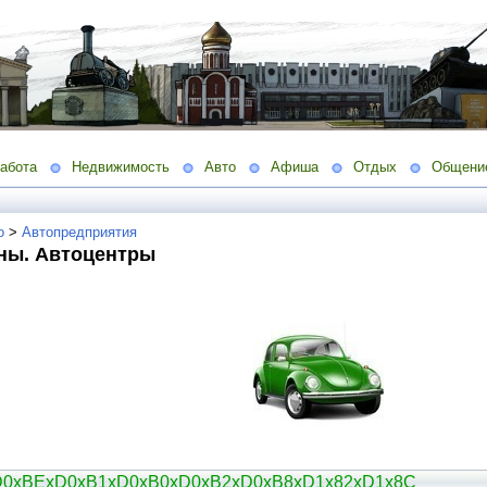
абота
Недвижимость
Авто
Афиша
Отдых
Общени
о
>
Автопредприятия
ны. Автоцентры
D0xBExD0xB1xD0xB0xD0xB2xD0xB8xD1x82xD1x8C