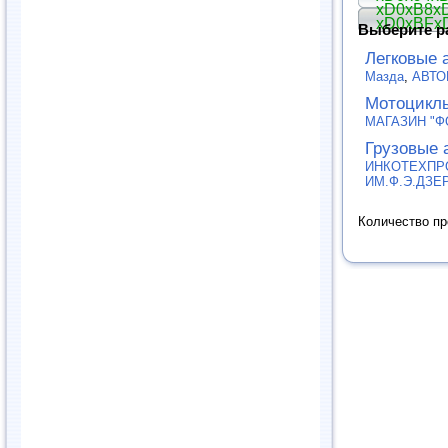
xD0xB8x
xD0xBFx
Выберите р
Легковые 
Мазда
,
АВТО
Мотоцикл
МАГАЗИН "Ф
Грузовые 
ИНКОТЕХПР
ИМ.Ф.Э.ДЗЕ
Количество п