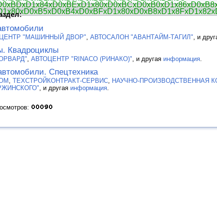
D0xBDxD1x84xD0xBExD1x80xD0xBCxD0xB0xD1x86xD0xB8
D1x80xD0xB5xD0xB4xD0xBFxD1x80xD0xB8xD1x8FxD1x82x
аздел:
автомобили
ЦЕНТР "МАШИННЫЙ ДВОР"
,
АВТОСАЛОН "АВАНТАЙМ-ТАГИЛ"
, и дру
ы. Квадроциклы
ОРВАРД"
,
АВТОЦЕНТР "RINACO (РИНАКО)"
, и другая
информация
.
автомобили. Спецтехника
ОМ
,
ТЕХСТРОЙКОНТРАКТ-СЕРВИС
,
НАУЧНО-ПРОИЗВОДСТВЕННАЯ К
РЖИНСКОГО"
, и другая
информация
.
росмотров: