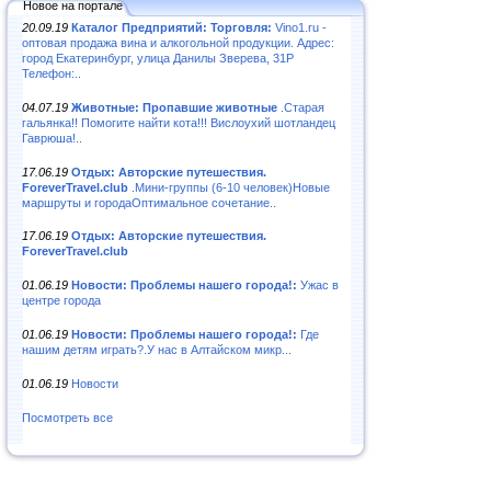
Новое на портале
20.09.19
Каталог Предприятий: Торговля:
Vino1.ru -
оптовая продажа вина и алкогольной продукции. Адрес:
город Екатеринбург, улица Данилы Зверева, 31Р
Телефон:..
04.07.19
Животные: Пропавшие животные
.Старая
гальянка!! Помогите найти кота!!! Вислоухий шотландец
Гаврюша!..
17.06.19
Отдых: Авторские путешествия.
ForeverTravel.club
.Мини-группы (6-10 человек)Новые
маршруты и городаОптимальное сочетание..
17.06.19
Отдых: Авторские путешествия.
ForeverTravel.club
01.06.19
Новости: Проблемы нашего города!:
Ужас в
центре города
01.06.19
Новости: Проблемы нашего города!:
Где
нашим детям играть?.У нас в Алтайском микр...
01.06.19
Новости
Посмотреть все