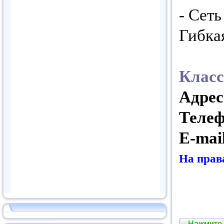
- Сет
Гибка
Класс
Адрес
Теле
E-mai
На прав
Нажмите,