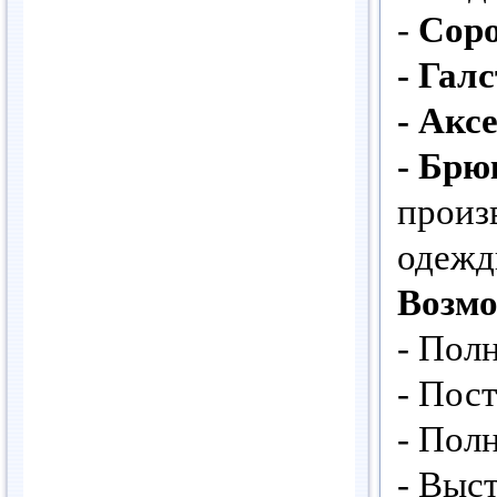
-
Сор
- Гал
- Акс
- Брю
произ
одежд
Возм
- Пол
- Пос
- Пол
- Выс