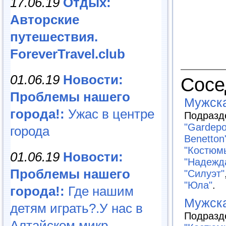
17.06.19
Отдых:
Авторские
путешествия.
ForeverTravel.club
01.06.19
Новости:
Сосе
Проблемы нашего
Мужск
города!:
Ужас в центре
Подразд
"Gardeро
города
Benetton
"Костюмы
01.06.19
Новости:
"Надежд
Проблемы нашего
"Силуэт"
"Юла"
.
города!:
Где нашим
Мужска
детям играть?.У нас в
Подразд
Алтайском микр...