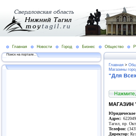
Главная
Новости
Город
Бизнес
Общество
Р
Поиск на портале...
Главная
>
Общ
Магазины гор
"Для Все
Нажмите,
МАГАЗИН 
Юридическое 
Адрес:
622049,
Тагил, пр. Ок
Телефон:
(343
Директор:
Куз