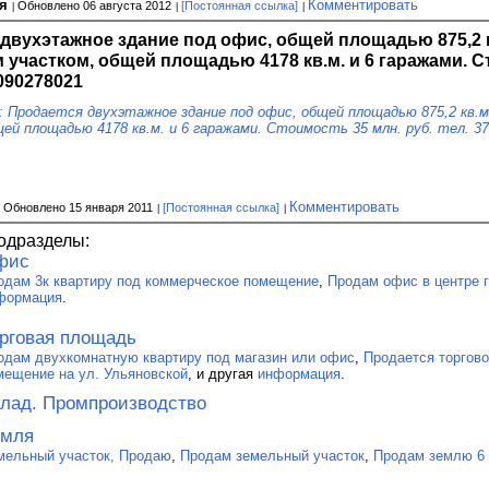
ия
Комментировать
Обновлено 06 августа 2012
[Постоянная ссылка]
двухэтажное здание под офис, общей площадью 875,2 
участком, общей площадью 4178 кв.м. и 6 гаражами. Ст
9090278021
: Продается двухэтажное здание под офис, общей площадью 875,2 кв.
ей площадью 4178 кв.м. и 6 гаражами. Стоимость 35 млн. руб. тел. 37
Комментировать
Обновлено 15 января 2011
[Постоянная ссылка]
одразделы:
фис
одам 3к квартиру под коммерческое помещение
,
Продам офис в центре 
формация
.
рговая площадь
одам двухкомнатную квартиру под магазин или офис
,
Продается торгов
мещение на ул. Ульяновской
, и другая
информация
.
лад. Промпроизводство
емля
мельный участок, Продаю
,
Продам земельный участок
,
Продам землю 6 