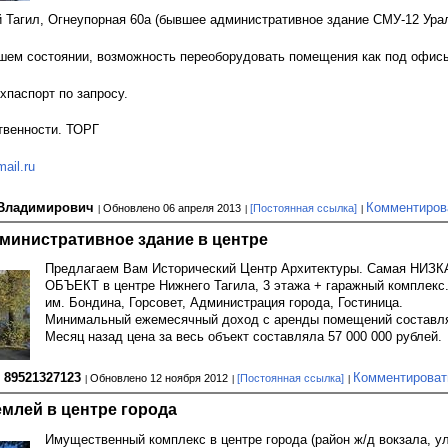
 Тагил, Огнеупорная 60а (бывшее административное здание СМУ-12 Ура
шем состоянии, возможность переоборудовать помещения как под офисы,
хпаспорт по запросу.
твенности. ТОРГ
ail.ru
 Владимирович
Комментиров
Обновлено 06 апреля 2013
[Постоянная ссылка]
министративное здание в центре
Предлагаем Вам Исторический Центр Архитектуры. Самая Н
ОБЪЕКТ в центре Нижнего Тагила, 3 этажа + гаражный комплекс
им. Бондина, Горсовет, Администрация города, Гостиница.
Минимальный ежемесячный доход с аренды помещений составля
Месяц назад цена за весь объект составляла 57 000 000 рублей.
 89521327123
Комментироват
Обновлено 12 ноября 2012
[Постоянная ссылка]
емлей в центре города
Имущественный комплекс в центре города (район ж/д вокзала, у