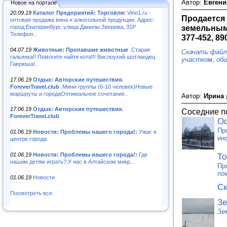
Автор:
Евген
Новое на портале
20.09.19
Каталог Предприятий: Торговля:
Vino1.ru -
Продается 
оптовая продажа вина и алкогольной продукции. Адрес:
земельным 
город Екатеринбург, улица Данилы Зверева, 31Р
Телефон:..
377-452, 8
04.07.19
Животные: Пропавшие животные
.Старая
Скачать файл
гальянка!! Помогите найти кота!!! Вислоухий шотландец
участком, общ
Гаврюша!..
17.06.19
Отдых: Авторские путешествия.
ForeverTravel.club
.Мини-группы (6-10 человек)Новые
маршруты и городаОптимальное сочетание..
Автор:
Ирина
17.06.19
Отдых: Авторские путешествия.
Соседние п
ForeverTravel.club
О
Пр
01.06.19
Новости: Проблемы нашего города!:
Ужас в
ин
центре города
01.06.19
Новости: Проблемы нашего города!:
Где
То
нашим детям играть?.У нас в Алтайском микр...
Пр
по
01.06.19
Новости
Ск
Посмотреть все
З
Зе