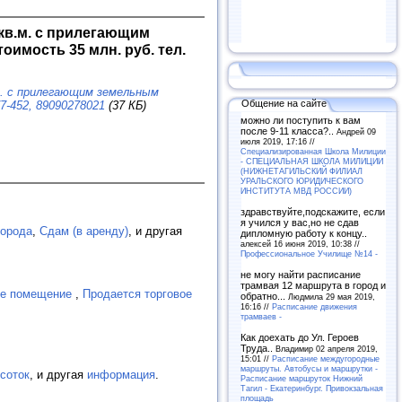
кв.м. с прилегающим
оимость 35 млн. руб. тел.
м. с прилегающим земельным
Общение на сайте
7-452, 89090278021
(37 КБ)
можно ли поступить к вам
после 9-11 класса?..
Андрей 09
июля 2019, 17:16 //
Специализированная Школа Милиции
- СПЕЦИАЛЬНАЯ ШКОЛА МИЛИЦИИ
(НИЖНЕТАГИЛЬСКИЙ ФИЛИАЛ
УРАЛЬСКОГО ЮРИДИЧЕСКОГО
ИНСТИТУТА МВД РОССИИ)
здравствуйте,подскажите, если
я учился у вас,но не сдав
города
,
Сдам (в аренду)
, и другая
дипломную работу к концу..
алексей 16 июня 2019, 10:38 //
Профессиональное Училище №14 -
не могу найти расписание
трамвая 12 маршрута в город и
ое помещение
,
Продается торговое
обратно...
Людмила 29 мая 2019,
16:16 //
Расписание движения
трамваев -
Как доехать до Ул. Героев
Труда..
Владимир 02 апреля 2019,
15:01 //
Расписание междугородные
маршруты. Автобусы и маршрутки -
соток
, и другая
информация
.
Расписание маршруток Нижний
Тагил - Екатеринбург. Привокзальная
площадь