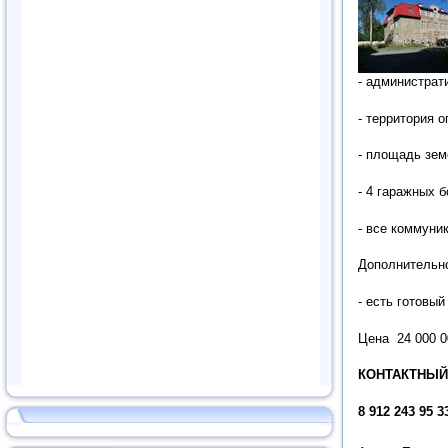
- администрати
- территория 
- площадь земе
- 4 гаражных б
- все коммуни
Дополнительн
- есть готов
Цена 24 000 0
КОНТАКТНЫЙ Т
8 912 243 95 