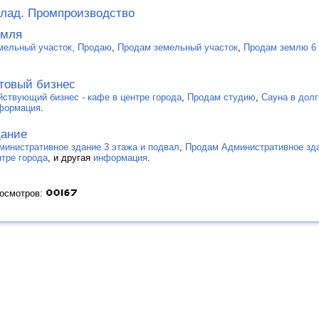
лад. Промпроизводство
емля
мельный участок, Продаю
,
Продам земельный участок
,
Продам землю 6 
товый бизнес
йствующий бизнес - кафе в центре города
,
Продам студию
,
Сауна в дол
формация
.
ание
министративное здание 3 этажа и подвал
,
Продам Административное зда
нтре города
, и другая
информация
.
росмотров: