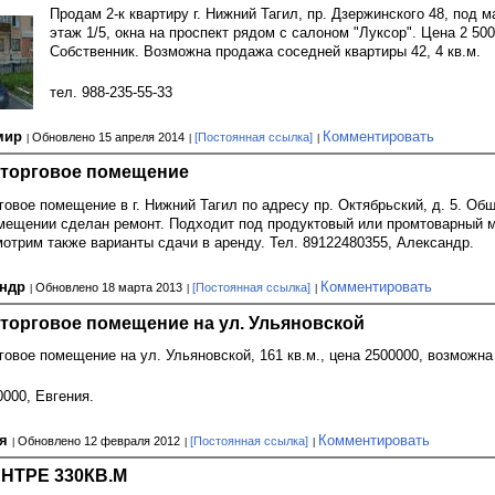
Продам 2-к квартиру г. Нижний Тагил, пр. Дзержинского 48, под ма
этаж 1/5, окна на проспект рядом с салоном "Луксор". Цена 2 500 
Собственник. Возможна продажа соседней квартиры 42, 4 кв.м.
тел. 988-235-55-33
мир
Комментировать
Обновлено 15 апреля 2014
[Постоянная ссылка]
 торговое помещение
говое помещение в г. Нижний Тагил по адресу пр. Октябрьский, д. 5. Общ
омещении сделан ремонт. Подходит под продуктовый или промтоварный ма
мотрим также варианты сдачи в аренду. Тел. 89122480355, Александр.
андр
Комментировать
Обновлено 18 марта 2013
[Постоянная ссылка]
торговое помещение на ул. Ульяновской
говое помещение на ул. Ульяновской, 161 кв.м., цена 2500000, возможна
0000, Евгения.
ия
Комментировать
Обновлено 12 февраля 2012
[Постоянная ссылка]
НТРЕ 330КВ.М