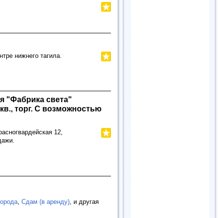
нтре нижнего тагила.
ая "Фабрика света"
кв., торг. С возможностью
расногвардейская 12,
дажи.
города
,
Сдам (в аренду)
, и другая