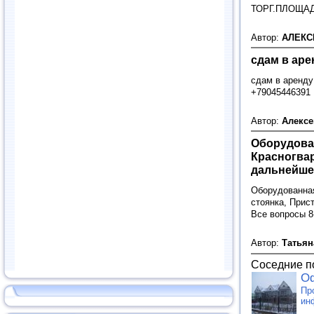
ТОРГ.ПЛОЩАД
Автор:
АЛЕК
сдам в аре
сдам в аренду
+79045446391
Автор:
Алекс
Оборудован
Красногвар
дальнейшей
Оборудованная
стоянка, Прис
Все вопросы 8
Автор:
Татьян
Соседние п
О
Пр
ин