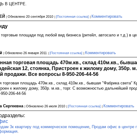
Ь В ЦЕНТРЕ.
СЕЙ
Комментировать
Обновлено 20 сентября 2010
[Постоянная ссылка]
нду
 торговые площади под любой вид бизнеса (ритейл, автосало и т.д.) в це
ей
Комментировать
Обновлено 26 января 2011
[Постоянная ссылка]
ная торговая площадь 470м.кв., склад 410м.кв., бывш
дейская 12, стоянка, Пристроен к жилому дому, 350р. м.
 продажи. Все вопросы 8-950-206-44-56
 торговая площадь 470м.кв., склад 410м.кв., бывшая "Фабрика света" К
троен к жилому дому, 350р. м.кв., торг. С возможностью дальнейшей про
-950-206-44-56
а Сергеевна
Комментировать
Обновлено 26 июля 2010
[Постоянная ссылка]
одразделы:
фис
одам 3к квартиру под коммерческое помещение
,
Продам офис в центре 
формация
.