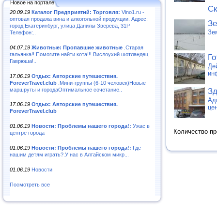
Новое на портале
Ск
20.09.19
Каталог Предприятий: Торговля:
Vino1.ru -
оптовая продажа вина и алкогольной продукции. Адрес:
З
город Екатеринбург, улица Данилы Зверева, 31Р
Зе
Телефон:..
04.07.19
Животные: Пропавшие животные
.Старая
гальянка!! Помогите найти кота!!! Вислоухий шотландец
Го
Гаврюша!..
Де
ин
17.06.19
Отдых: Авторские путешествия.
ForeverTravel.club
.Мини-группы (6-10 человек)Новые
маршруты и городаОптимальное сочетание..
Зд
Ад
17.06.19
Отдых: Авторские путешествия.
це
ForeverTravel.club
01.06.19
Новости: Проблемы нашего города!:
Ужас в
Количество п
центре города
01.06.19
Новости: Проблемы нашего города!:
Где
нашим детям играть?.У нас в Алтайском микр...
01.06.19
Новости
Посмотреть все