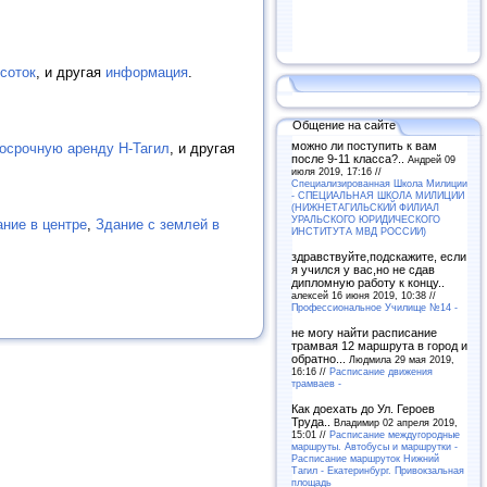
соток
, и другая
информация
.
Общение на сайте
можно ли поступить к вам
госрочную аренду Н-Тагил
, и другая
после 9-11 класса?..
Андрей 09
июля 2019, 17:16 //
Специализированная Школа Милиции
- СПЕЦИАЛЬНАЯ ШКОЛА МИЛИЦИИ
(НИЖНЕТАГИЛЬСКИЙ ФИЛИАЛ
УРАЛЬСКОГО ЮРИДИЧЕСКОГО
ние в центре
,
Здание с землей в
ИНСТИТУТА МВД РОССИИ)
здравствуйте,подскажите, если
я учился у вас,но не сдав
дипломную работу к концу..
алексей 16 июня 2019, 10:38 //
Профессиональное Училище №14 -
не могу найти расписание
трамвая 12 маршрута в город и
обратно...
Людмила 29 мая 2019,
16:16 //
Расписание движения
трамваев -
Как доехать до Ул. Героев
Труда..
Владимир 02 апреля 2019,
15:01 //
Расписание междугородные
маршруты. Автобусы и маршрутки -
Расписание маршруток Нижний
Тагил - Екатеринбург. Привокзальная
площадь