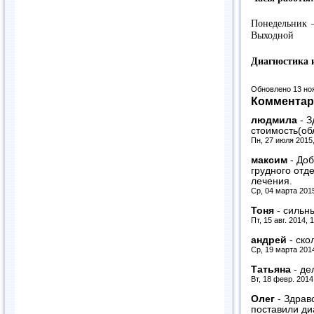
Понедельник –
Выходной
Диагностика 
Обновлено 13 но
Комментар
людмила
-
З
стоимость(об
Пн, 27 июля 2015
максим
-
Доб
грудного отд
лечения.
Ср, 04 марта 201
Тоня
-
сильны
Пт, 15 авг. 2014, 
андрей
-
ско
Ср, 19 марта 201
Татьяна
-
де
Вт, 18 февр. 2014
Олег
-
Здравс
поставили ди