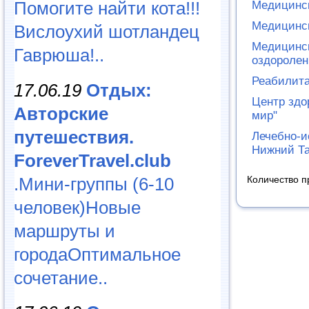
Помогите найти кота!!!
Медицинск
Медицинск
Вислоухий шотландец
Медицинск
Гаврюша!..
оздоролен
Реабилита
17.06.19
Отдых:
Центр здо
Авторские
мир"
путешествия.
Лечебно-и
Нижний Т
ForeverTravel.club
.Мини-группы (6-10
Количество п
человек)Новые
маршруты и
городаОптимальное
сочетание..