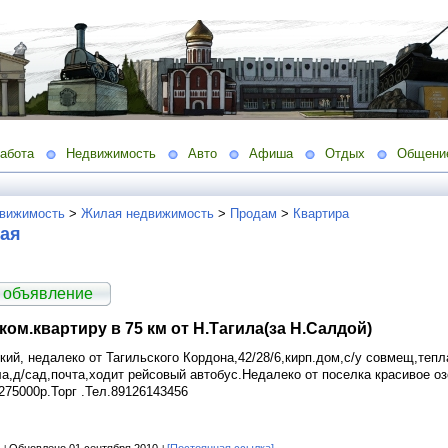
абота
Недвижимость
Авто
Афиша
Отдых
Общени
вижимость
>
Жилая недвижимость
>
Продам
>
Квартира
ная
 объявление
ком.квартиру в 75 км от Н.Тагила(за Н.Салдой)
кий, недалеко от Тагильского Кордона,42/28/6,кирп.дом,с/у совмещ,тепл
а,д/сад,почта,ходит рейсовый автобус.Недалеко от поселка красивое о
275000р.Торг .Тел.89126143456
м