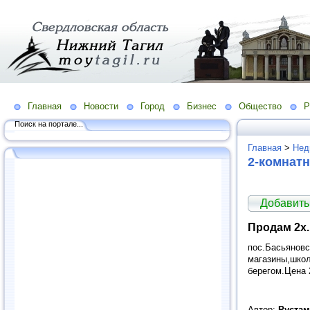
Главная
Новости
Город
Бизнес
Общество
Р
Поиск на портале...
Главная
>
Нед
2-комнат
Добавить
Продам 2х.
пос.Басьяновс
магазины,школ
берегом.Цена 
Автор:
Руста