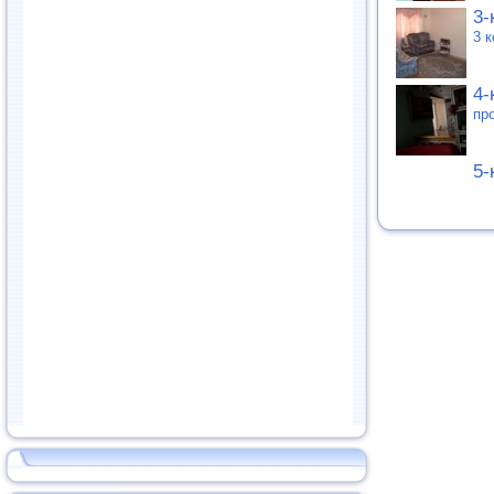
3-
3 
4-
пр
5-