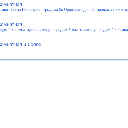
комнатная
комнатная на Новострое
,
Продажа 3к Орджоникидзе 23
,
продажа трехком
комнатная
одам 4-х комнатную квартиру
,
Продам 4-ком. квартиру
,
продам 4-х комн
комнатная и более