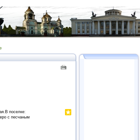
е
ая.В поселке:
зеро с песчаным