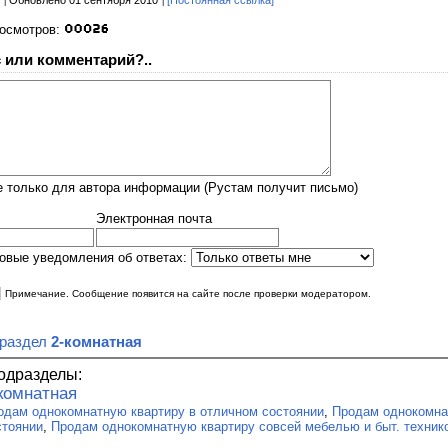
Обновлено 01 сентября 2010
[Постоянная ссылка]
росмотров:
 или комментарий?..
 только для автора информации (Рустам получит письмо)
Электронная почта
овые уведомления об ответах:
|
Примечание. Сообщение появится на сайте после проверки модератором.
 раздел
2-комнатная
одразделы:
комнатная
одам однокомнатную квартиру в отличном состоянии
,
Продам однокомна
стоянии
,
Продам однокомнатную квартиру совсей мебелью и быт. техник