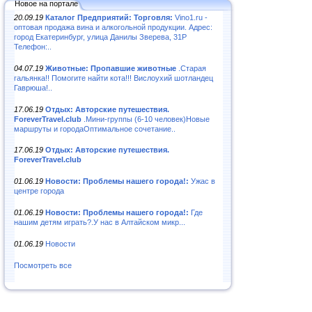
Новое на портале
20.09.19
Каталог Предприятий: Торговля:
Vino1.ru -
оптовая продажа вина и алкогольной продукции. Адрес:
город Екатеринбург, улица Данилы Зверева, 31Р
Телефон:..
04.07.19
Животные: Пропавшие животные
.Старая
гальянка!! Помогите найти кота!!! Вислоухий шотландец
Гаврюша!..
17.06.19
Отдых: Авторские путешествия.
ForeverTravel.club
.Мини-группы (6-10 человек)Новые
маршруты и городаОптимальное сочетание..
17.06.19
Отдых: Авторские путешествия.
ForeverTravel.club
01.06.19
Новости: Проблемы нашего города!:
Ужас в
центре города
01.06.19
Новости: Проблемы нашего города!:
Где
нашим детям играть?.У нас в Алтайском микр...
01.06.19
Новости
Посмотреть все