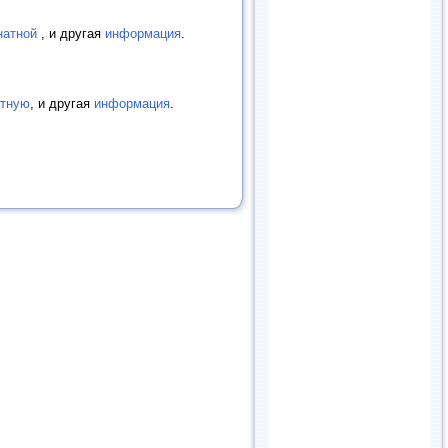
натной
, и другая
информация
.
атную
, и другая
информация
.