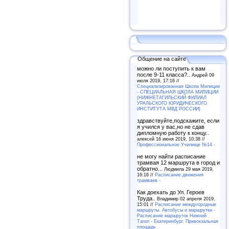
Общение на сайте
можно ли поступить к вам
после 9-11 класса?..
Андрей 09
июля 2019, 17:16 //
Специализированная Школа Милиции
- СПЕЦИАЛЬНАЯ ШКОЛА МИЛИЦИИ
(НИЖНЕТАГИЛЬСКИЙ ФИЛИАЛ
УРАЛЬСКОГО ЮРИДИЧЕСКОГО
ИНСТИТУТА МВД РОССИИ)
здравствуйте,подскажите, если
я учился у вас,но не сдав
дипломную работу к концу..
алексей 16 июня 2019, 10:38 //
Профессиональное Училище №14 -
не могу найти расписание
трамвая 12 маршрута в город и
обратно...
Людмила 29 мая 2019,
16:16 //
Расписание движения
трамваев -
Как доехать до Ул. Героев
Труда..
Владимир 02 апреля 2019,
15:01 //
Расписание междугородные
маршруты. Автобусы и маршрутки -
Расписание маршруток Нижний
Тагил - Екатеринбург. Привокзальная
площадь