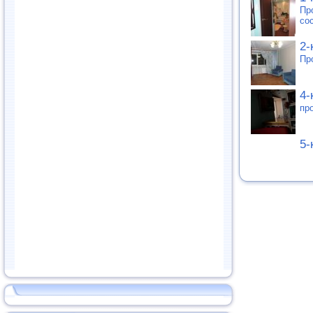
Пр
со
2-
Пр
4-
пр
5-