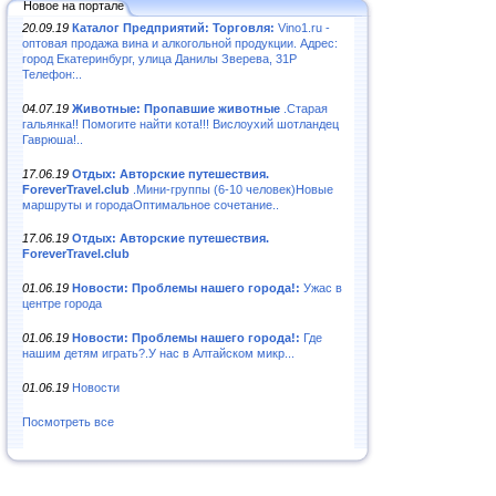
Новое на портале
20.09.19
Каталог Предприятий: Торговля:
Vino1.ru -
оптовая продажа вина и алкогольной продукции. Адрес:
город Екатеринбург, улица Данилы Зверева, 31Р
Телефон:..
04.07.19
Животные: Пропавшие животные
.Старая
гальянка!! Помогите найти кота!!! Вислоухий шотландец
Гаврюша!..
17.06.19
Отдых: Авторские путешествия.
ForeverTravel.club
.Мини-группы (6-10 человек)Новые
маршруты и городаОптимальное сочетание..
17.06.19
Отдых: Авторские путешествия.
ForeverTravel.club
01.06.19
Новости: Проблемы нашего города!:
Ужас в
центре города
01.06.19
Новости: Проблемы нашего города!:
Где
нашим детям играть?.У нас в Алтайском микр...
01.06.19
Новости
Посмотреть все