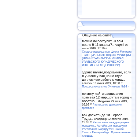
Общение на сайте
можно ли поступить к вам
после 9-11 класса?..
Андрей 09
июля 2019, 17:16 //
Специализированная Школа Милиции
- СПЕЦИАЛЬНАЯ ШКОЛА МИЛИЦИИ
(НИЖНЕТАГИЛЬСКИЙ ФИЛИАЛ
УРАЛЬСКОГО ЮРИДИЧЕСКОГО
ИНСТИТУТА МВД РОССИИ)
здравствуйте,подскажите, если
я учился у вас,но не сдав
дипломную работу к концу..
алексей 16 июня 2019, 10:38 //
Профессиональное Училище №14 -
не могу найти расписание
трамвая 12 маршрута в город и
обратно...
Людмила 29 мая 2019,
16:16 //
Расписание движения
трамваев -
Как доехать до Ул. Героев
Труда..
Владимир 02 апреля 2019,
15:01 //
Расписание междугородные
маршруты. Автобусы и маршрутки -
Расписание маршруток Нижний
Тагил - Екатеринбург. Привокзальная
площадь