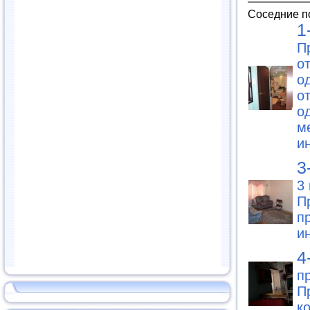
Соседние п
1
П
о
о
о
о
м
и
3
3
П
п
и
4
п
П
к