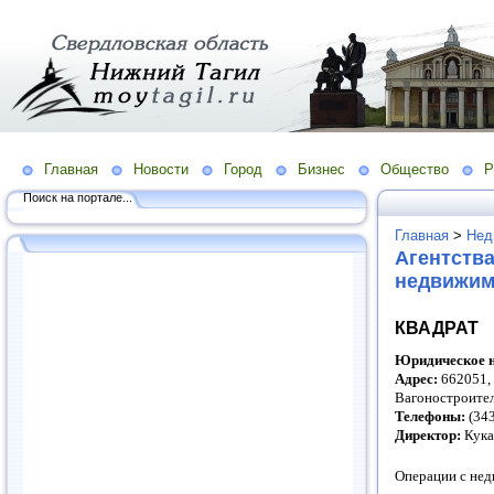
Главная
Новости
Город
Бизнес
Общество
Р
Поиск на портале...
Главная
>
Нед
Агентств
недвижи
КВАДРАТ
Юридическое н
Адрес:
662051,
Вагоностроите
Телефоны:
(343
Директор:
Кука
Операции с не