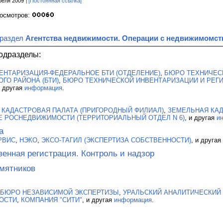
реля 2009
[Постоянная ссылка]
росмотров:
 раздел
Агентства недвижимости. Операции с недвижимомс
одразделы:
ЕНТАРИЗАЦИЯ-ФЕДЕРАЛЬНОЕ БТИ (ОТДЕЛЕНИЕ)
,
БЮРО ТЕХНИЧЕС
ГО РАЙОНА (БТИ)
,
БЮРО ТЕХНИЧЕСКОЙ ИНВЕНТАРИЗАЦИИ И РЕГИ
и другая
информация
.
 КАДАСТРОВАЯ ПАЛАТА (ПРИГОРОДНЫЙ ФИЛИАЛ)
,
ЗЕМЕЛЬНАЯ КАД
Е РОСНЕДВИЖИМОСТИ (ТЕРРИТОРИАЛЬНЫЙ ОТДЕЛ N 6)
, и другая
и
а
РВИС
,
НЭКО
,
ЭКСО-ТАГИЛ (ЭКСПЕРТИЗА СОБСТВЕННОСТИ)
, и другая
венная регистрация. Контроль и надзор
мятников
 БЮРО НЕЗАВИСИМОЙ ЭКСПЕРТИЗЫ
,
УРАЛЬСКИЙ АНАЛИТИЧЕСКИЙ
ОСТИ
,
КОМПАНИЯ "СИТИ"
, и другая
информация
.