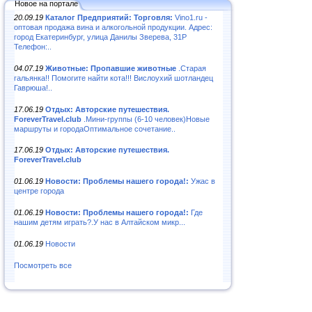
Новое на портале
20.09.19
Каталог Предприятий: Торговля:
Vino1.ru -
оптовая продажа вина и алкогольной продукции. Адрес:
город Екатеринбург, улица Данилы Зверева, 31Р
Телефон:..
04.07.19
Животные: Пропавшие животные
.Старая
гальянка!! Помогите найти кота!!! Вислоухий шотландец
Гаврюша!..
17.06.19
Отдых: Авторские путешествия.
ForeverTravel.club
.Мини-группы (6-10 человек)Новые
маршруты и городаОптимальное сочетание..
17.06.19
Отдых: Авторские путешествия.
ForeverTravel.club
01.06.19
Новости: Проблемы нашего города!:
Ужас в
центре города
01.06.19
Новости: Проблемы нашего города!:
Где
нашим детям играть?.У нас в Алтайском микр...
01.06.19
Новости
Посмотреть все