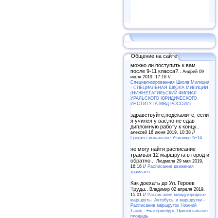
Общение на сайте
можно ли поступить к вам
после 9-11 класса?..
Андрей 09
июля 2019, 17:16 //
Специализированная Школа Милиции
- СПЕЦИАЛЬНАЯ ШКОЛА МИЛИЦИИ
(НИЖНЕТАГИЛЬСКИЙ ФИЛИАЛ
УРАЛЬСКОГО ЮРИДИЧЕСКОГО
ИНСТИТУТА МВД РОССИИ)
здравствуйте,подскажите, если
я учился у вас,но не сдав
дипломную работу к концу..
алексей 16 июня 2019, 10:38 //
Профессиональное Училище №14 -
не могу найти расписание
трамвая 12 маршрута в город и
обратно...
Людмила 29 мая 2019,
16:16 //
Расписание движения
трамваев -
Как доехать до Ул. Героев
Труда..
Владимир 02 апреля 2019,
15:01 //
Расписание междугородные
маршруты. Автобусы и маршрутки -
Расписание маршруток Нижний
Тагил - Екатеринбург. Привокзальная
площадь