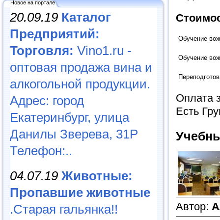
Новое на портале
20.09.19
Каталог
Стоимос
Предприятий:
Обучение вож
Торговля:
Vino1.ru -
Обучение вож
оптовая продажа вина и
Переподготовк
алкогольной продукции.
Оплата з
Адрес: город
Есть Гр
Екатеринбург, улица
Данилы Зверева, 31Р
Учебны
Телефон:..
04.07.19
Животные:
Пропавшие животные
Автор:
А
.Старая гальянка!!