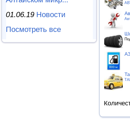
АВ
01.06.19
Новости
Ав
Ав
Посмотреть все
Ши
По
А
Та
ТА
Количес