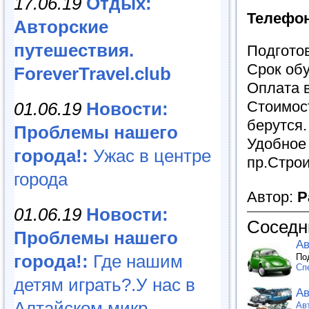
17.06.19
Отдых:
Телефо
Авторские
путешествия.
Подготов
Срок обу
ForeverTravel.club
Оплата в
Стоимос
01.06.19
Новости:
берутся.
Проблемы нашего
Удобное
города!:
Ужас в центре
пр.Строи
города
Автор:
Р
01.06.19
Новости:
Соседн
Проблемы нашего
Ав
города!:
Где нашим
По
Сп
детям играть?.У нас в
Ав
Алтайском микр...
Авт