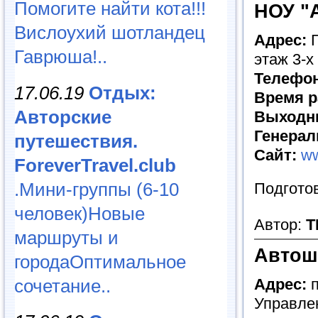
Помогите найти кота!!!
НОУ "
Вислоухий шотландец
Адрес:
Г
Гаврюша!..
этаж 3-х
Телефон
17.06.19
Отдых:
Время р
Авторские
Выходн
Генерал
путешествия.
Сайт:
ww
ForeverTravel.club
.Мини-группы (6-10
Подготов
человек)Новые
Автор:
Т
маршруты и
Автош
городаОптимальное
сочетание..
Адрес:
п
Управлен