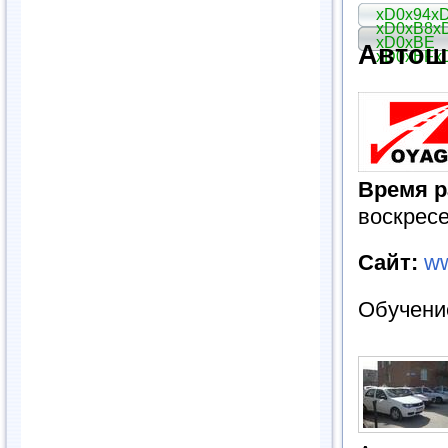
xD0x94x
xD0xB8x
xD0xBE
Автош
xD0xBFx
Время р
воскрес
Сайт:
w
Обучени