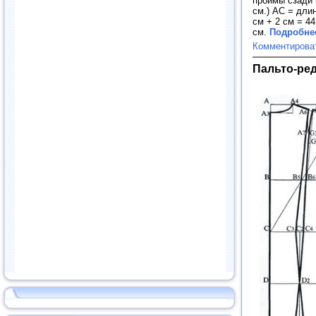
проймы сзади (
см.) АС = длин
см + 2 см = 44
см.
Подробнее
Комментирова
Пальто-ре