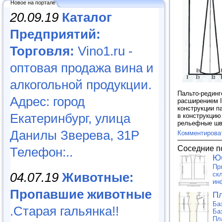
Новое на портале
20.09.19
Каталог
Предприятий:
Торговля:
Vino1.ru -
оптовая продажа вина и
алкогольной продукции.
Пальто-рединг
Адрес: город
расширением I
конструкции п
Екатеринбург, улица
в конструкцию
рельефные ш
Данилы Зверева, 31Р
Комментирова
Соседние п
Телефон:..
Ю
Пр
04.07.19
Животные:
ск
ин
Пропавшие животные
Пл
Ба
.Старая гальянка!!
Ба
Пл