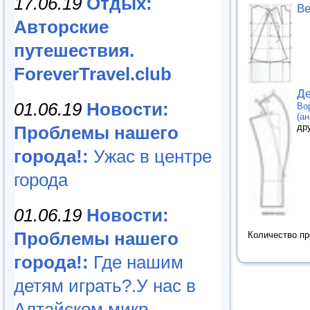
17.06.19
Отдых:
Ве
Авторские
путешествия.
ForeverTravel.club
Де
01.06.19
Новости:
Во
(ан
др
Проблемы нашего
города!:
Ужас в центре
города
01.06.19
Новости:
Проблемы нашего
Количество п
города!:
Где нашим
детям играть?.У нас в
Алтайском микр...