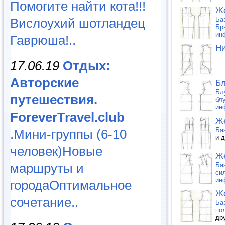
Помогите найти кота!!!
Же
Вислоухий шотландец
Ба
Бр
ин
Гаврюша!..
Ни
17.06.19
Отдых:
Авторские
Бл
Бл
путешествия.
бл
ин
ForeverTravel.club
Же
Ба
.Мини-группы (6-10
и 
человек)Новые
Же
маршруты и
Ба
си
ин
городаОптимальное
Же
сочетание..
Ба
по
др