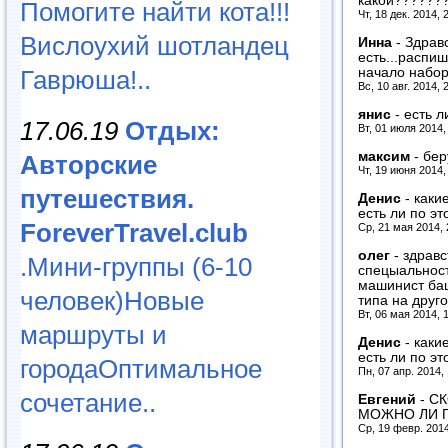
какой??????
Помогите найти кота!!!
Чт, 18 дек. 2014, 
Вислоухий шотландец
Инна
-
Здравс
есть...распи
Гаврюша!..
начало набор
Вс, 10 авг. 2014, 
янис
-
есть л
17.06.19
Отдых:
Вт, 01 июля 2014,
максим
-
бер
Авторские
Чт, 19 июня 2014,
путешествия.
Денис
-
каки
есть ли по э
ForeverTravel.club
Ср, 21 мая 2014,
олег
-
здравс
.Мини-группы (6-10
спецыальност
машинист баш
человек)Новые
типа на друг
Вт, 06 мая 2014, 
маршруты и
Денис
-
каки
есть ли по э
городаОптимальное
Пн, 07 апр. 2014,
сочетание..
Евгений
-
СК
МОЖНО ЛИ П
Ср, 19 февр. 2014