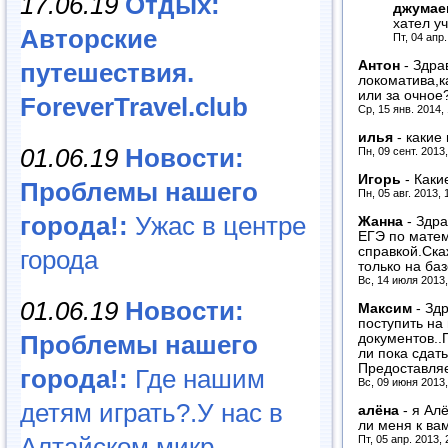
17.06.19
Отдых:
джумае
хател у
Авторские
Пт, 04 апр
Антон
-
Здра
путешествия.
локоматива,к
или за очное
ForeverTravel.club
Ср, 15 янв. 2014,
илья
-
какие
01.06.19
Новости:
Пн, 09 сент. 2013
Игорь
-
Каки
Проблемы нашего
Пн, 05 авг. 2013,
города!:
Ужас в центре
Жанна
-
Здра
ЕГЭ по матем
справкой.Ска
города
только на баз
Вс, 14 июля 2013
01.06.19
Новости:
Максим
-
Здр
поступить на
Проблемы нашего
документов..
ли пока сдат
Предоставля
города!:
Где нашим
Вс, 09 июня 2013
детям играть?.У нас в
алёна
-
я Алё
ли меня к ва
Алтайском микр...
Пт, 05 апр. 2013,