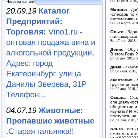
Пн, 12 сент. 2016
Новое на портале
20.09.19
Каталог
Марина
-
Доб
-слесарь по 
Предприятий:
автоматики- н
Пн, 21 марта 201
Торговля:
Vino1.ru -
Ольга
-
Здра
пассажирског
оптовая продажа вина и
Вс, 17 янв. 2016,
Денис
-
Обуч
алкогольной продукции.
В этом Году ?
Вт, 08 дек. 2015, 
Адрес: город
дима
-
скажи
Екатеринбург, улица
Вт, 08 сент. 2015,
анастасия
-
Данилы Зверева, 31Р
грузоперевоз
Чт, 02 апр. 2015, 
Телефон:..
Оксана
-
Ско
специальност
общежитие и 
04.07.19
Животные:
изучать? И м
поступить на
Пропавшие животные
Вс, 11 янв. 2015,
.Старая гальянка!!
ольга
-
есть
сколько стои