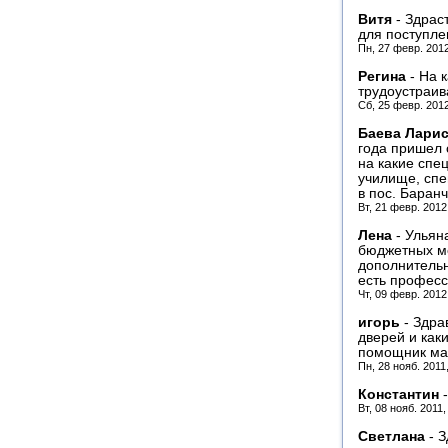
Витя
-
Здраст
для поступле
Пн, 27 февр. 201
Регина
-
На 
трудоустраив
Сб, 25 февр. 201
Баева Лари
года пришел 
на какие спе
училище, спе
в пос. Баран
Вт, 21 февр. 2012
Лена
-
Ульяна
бюджетных ме
дополнительн
есть професс
Чт, 09 февр. 2012
игорь
-
Здра
дверей и как
помощник ма
Пн, 28 нояб. 2011
Константин
Вт, 08 нояб. 2011
Светлана
-
З