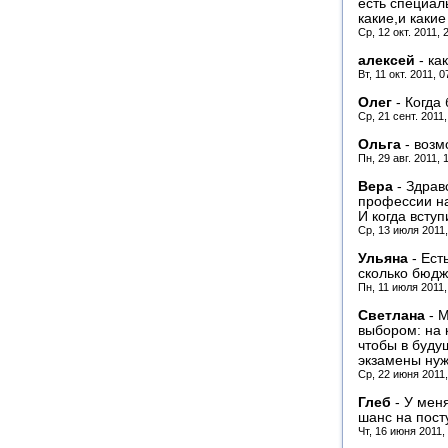
есть специал
какие,и каки
Ср, 12 окт. 2011, 
алексей
-
ка
Вт, 11 окт. 2011, 
Олег
-
Когда 
Ср, 21 сент. 2011
Ольга
-
возм
Пн, 29 авг. 2011, 
Вера
-
Здрав
профессии на
И когда всту
Ср, 13 июля 2011,
Ульяна
-
Ест
сколько бюдж
Пн, 11 июля 2011,
Светлана
-
М
выбором: на 
чтобы в буду
экзамены нуж
Ср, 22 июня 2011
Глеб
-
У меня
шанс на пост
Чт, 16 июня 2011,