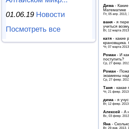
Дима
-
Какие
Математике
01.06.19
Новости
Пт, 05 апр. 2013,
ваня
-
я пере
учиться возм
Посмотреть все
Вт, 12 марта 2013
катя
-
какие 
крановщика. 
Чт, 07 марта 2013
Роман
-
И ка
поступить?
Ср, 27 февр. 201
Роман
-
Пожа
экзамены над
Ср, 27 февр. 201
Таня
-
какае
Чт, 21 февр. 2013
дима
-
я учу
Вт, 12 февр. 2013
Алексей
-
А 
Вс, 03 февр. 2013
Яна
-
Сколько
Вт, 29 янв. 2013,