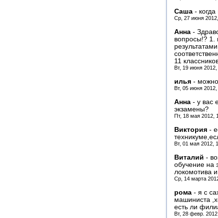
Саша
-
когда
Ср, 27 июня 2012
Анна
-
Здрав
вопросы!? 1.
результатами
соответствен
11 класснико
Вт, 19 июня 2012,
илья
-
можно
Вт, 05 июня 2012,
Анна
-
у вас 
экзамены?
Пт, 18 мая 2012, 
Виктория
-
е
техникуме,ес
Вт, 01 мая 2012, 
Виталий
-
во
обучение на
локомотива и
Ср, 14 марта 201
рома
-
я с с
машиниста ,х
есть ли фили
Вт, 28 февр. 2012