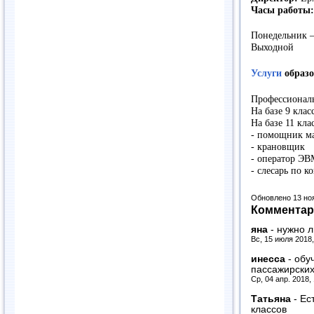
Часы работы:
Понедельник – 
Выходной
Услуги
образ
Профессиональ
На базе 9 клас
На базе 11 кла
- помощник м
- крановщик
- оператор Э
- слесарь по 
Обновлено 13 но
Комментар
яна
-
нужно л
Вс, 15 июля 2018
инесса
-
обу
пассажирских
Ср, 04 апр. 2018,
Татьяна
-
Ес
классов