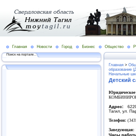
Главная
Новости
Город
Бизнес
Общество
Р
Поиск на портале...
Главная
>
Общ
образование (
Начальные шко
Детский 
Юридическое
КОМБИНИРО
Адрес:
6220
Тагил,
ул.
Па
Телефон:
(343
Заведующая:
Часы работ