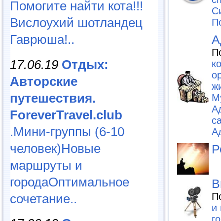
Помогите найти кота!!!
С
Вислоухий шотландец
П
Гаврюша!..
А
П
17.06.19
Отдых:
к
о
Авторские
ж
путешествия.
М
А
ForeverTravel.club
с
.Мини-группы (6-10
А
человек)Новые
Р
маршруты и
городаОптимальное
В
П
сочетание..
и
г