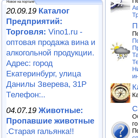
П
Новое на портале
А
20.09.19
Каталог
Т
Предприятий:
П
Торговля:
Vino1.ru -
П
П
оптовая продажа вина и
П
алкогольной продукции.
Т
Адрес: город
Т
Н
Екатеринбург, улица
и
Данилы Зверева, 31Р
К
Телефон:..
К
С
04.07.19
Животные:
О
Пропавшие животные
г
.Старая гальянка!!
П
с