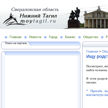
Главная
Новости
Город
Бизнес
Общество
Р
Поиск на портале...
Главная
>
Общ
Ищу родс
Посмотрите, мо
найти человека.
В этом разделе
письмо.
* Просьба в
контактную ин