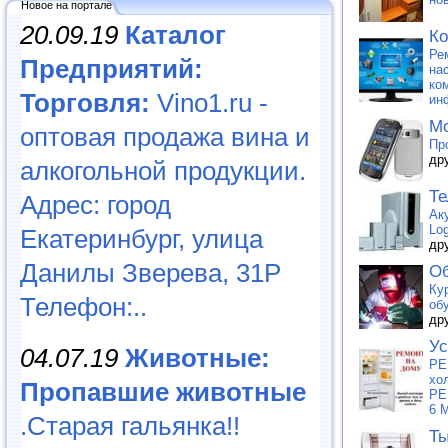
Новое на портале
20.09.19
Каталог
Ко
Ре
Предприятий:
на
ко
Торговля:
Vino1.ru -
ин
Мо
оптовая продажа вина и
Пр
др
алкогольной продукции.
Те
Адрес: город
Ак
Lo
Екатеринбург, улица
др
Данилы Зверева, 31Р
Об
Ку
Телефон:..
об
др
Ус
04.07.19
Животные:
РЕ
хо
Пропавшие животные
РЕ
6 
.Старая гальянка!!
Ты