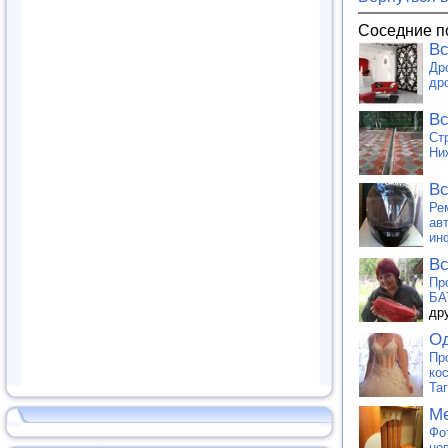
Соседние п
Вс
Др
др
Вс
Ст
Ни
Вс
Ре
ав
ин
Вс
Пр
БА
др
Од
Пр
ко
Та
Ме
Фо
но