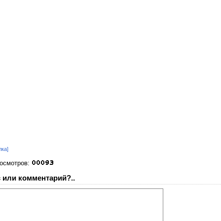
лка]
росмотров:
 или комментарий?..