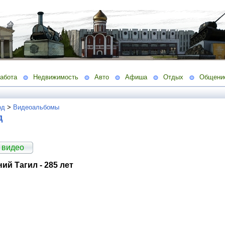
абота
Недвижимость
Авто
Афиша
Отдых
Общени
од
>
Видеоальбомы
д
 видео
ий Тагил - 285 лет