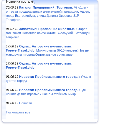
Новое на портале
20.09.19
Каталог Предприятий: Торговля:
Vino1.ru -
оптовая продажа вина и алкогольной продукции. Адрес:
город Екатеринбург, улица Данилы Зверева, 31Р
Телефон:..
04.07.19
Животные: Пропавшие животные
.Старая
гальянка!! Помогите найти кота!!! Вислоухий шотландец
Гаврюша!..
17.06.19
Отдых: Авторские путешествия.
ForeverTravel.club
.Мини-группы (6-10 человек)Новые
маршруты и городаОптимальное сочетание..
17.06.19
Отдых: Авторские путешествия.
ForeverTravel.club
01.06.19
Новости: Проблемы нашего города!:
Ужас в
центре города
01.06.19
Новости: Проблемы нашего города!:
Где
нашим детям играть?.У нас в Алтайском микр...
01.06.19
Новости
Посмотреть все