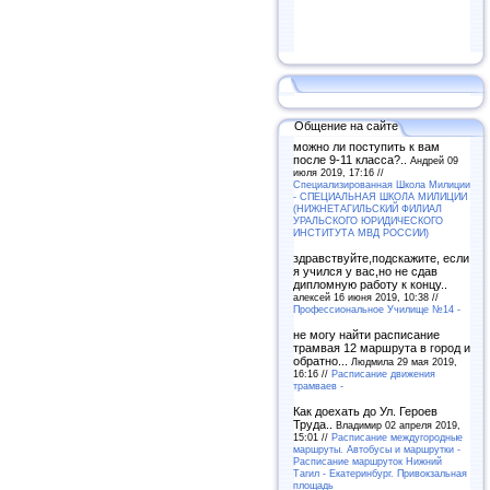
Общение на сайте
можно ли поступить к вам
после 9-11 класса?..
Андрей 09
июля 2019, 17:16 //
Специализированная Школа Милиции
- СПЕЦИАЛЬНАЯ ШКОЛА МИЛИЦИИ
(НИЖНЕТАГИЛЬСКИЙ ФИЛИАЛ
УРАЛЬСКОГО ЮРИДИЧЕСКОГО
ИНСТИТУТА МВД РОССИИ)
здравствуйте,подскажите, если
я учился у вас,но не сдав
дипломную работу к концу..
алексей 16 июня 2019, 10:38 //
Профессиональное Училище №14 -
не могу найти расписание
трамвая 12 маршрута в город и
обратно...
Людмила 29 мая 2019,
16:16 //
Расписание движения
трамваев -
Как доехать до Ул. Героев
Труда..
Владимир 02 апреля 2019,
15:01 //
Расписание междугородные
маршруты. Автобусы и маршрутки -
Расписание маршруток Нижний
Тагил - Екатеринбург. Привокзальная
площадь