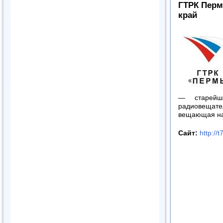
ГТРК Перм
край
— старейш
радиовещат
вещающая на
Сайт:
http://t