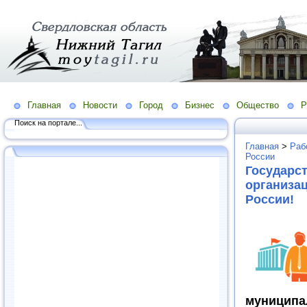
Главная
Новости
Город
Бизнес
Общество
Р
Поиск на портале...
Главная
>
Раб
России
Государс
организац
России!
муници