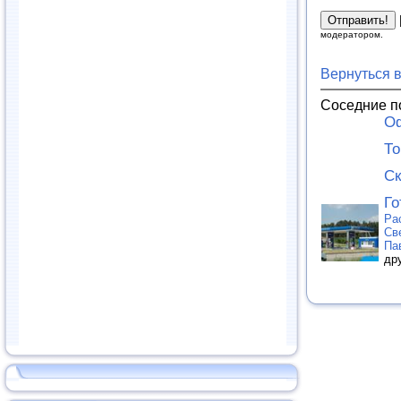
модератором.
Вернуться 
Соседние п
О
То
Ск
Го
Ра
Св
Па
др