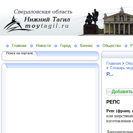
Главная
Новости
Город
Бизнес
Общество
Р
Поиск на портале...
Главная
>
Общ
>
Словарь мо
Р...
Добавить
РЕПС
Репс (франц. 
или шерстяная
изготовления 
Дополнительн