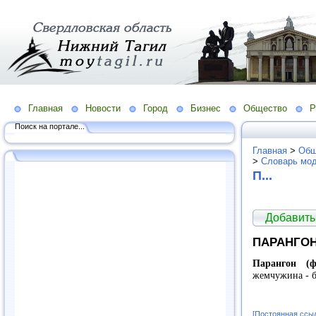
Главная
Новости
Город
Бизнес
Общество
Р
Поиск на портале...
Главная
>
Общ
>
Словарь мо
П...
Добавить
ПАРАНГО
Парангон (ф
жемчужина - б
[Постоянная ссы