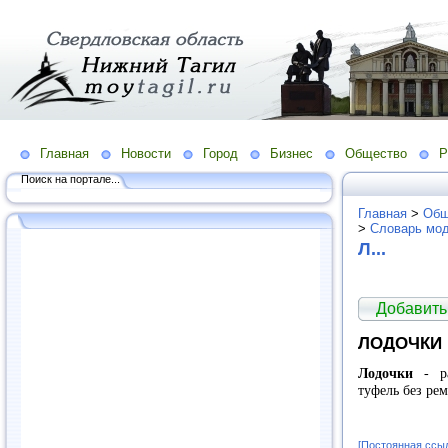
Главная
Новости
Город
Бизнес
Общество
Р
Поиск на портале...
Главная
>
Общ
>
Словарь мо
Л...
Добавить
ЛОДОЧКИ
Лодочки
- ра
туфель без ре
[Постоянная ссы