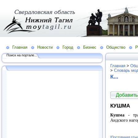
Главная
Новости
Город
Бизнес
Общество
Р
Поиск на портале...
Главная
>
Общ
>
Словарь мо
К...
Добавить
КУШМА
Кушма
- тра
Андского наго
[Постоянная ссы