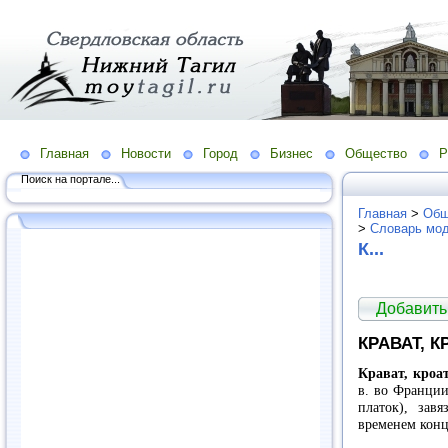
Главная
Новости
Город
Бизнес
Общество
Р
Поиск на портале...
Главная
>
Общ
>
Словарь мо
К...
Добавить
КРАВАТ, К
Крават, кроат
в. во Франци
платок), зав
временем концы