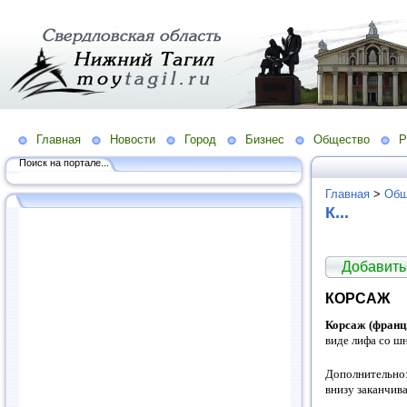
Главная
Новости
Город
Бизнес
Общество
Р
Поиск на портале...
Главная
>
Общ
К...
Добавить
КОРСАЖ
Корсаж (франц.
виде лифа со шн
Дополнительно:
внизу заканчив