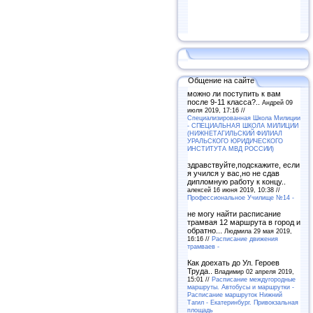
Общение на сайте
можно ли поступить к вам
после 9-11 класса?..
Андрей 09
июля 2019, 17:16 //
Специализированная Школа Милиции
- СПЕЦИАЛЬНАЯ ШКОЛА МИЛИЦИИ
(НИЖНЕТАГИЛЬСКИЙ ФИЛИАЛ
УРАЛЬСКОГО ЮРИДИЧЕСКОГО
ИНСТИТУТА МВД РОССИИ)
здравствуйте,подскажите, если
я учился у вас,но не сдав
дипломную работу к концу..
алексей 16 июня 2019, 10:38 //
Профессиональное Училище №14 -
не могу найти расписание
трамвая 12 маршрута в город и
обратно...
Людмила 29 мая 2019,
16:16 //
Расписание движения
трамваев -
Как доехать до Ул. Героев
Труда..
Владимир 02 апреля 2019,
15:01 //
Расписание междугородные
маршруты. Автобусы и маршрутки -
Расписание маршруток Нижний
Тагил - Екатеринбург. Привокзальная
площадь