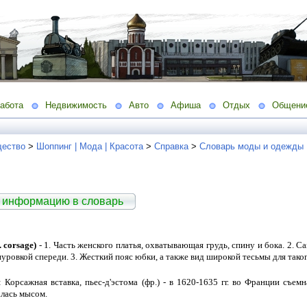
абота
Недвижимость
Авто
Афиша
Отдых
Общени
ество
>
Шоппинг | Мода | Красота
>
Справка
>
Словарь моды и одежды
 информацию в словарь
 corsage)
- 1. Часть женского платья, охватывающая грудь, спину и бока. 2. 
уровкой спереди. 3. Жесткий пояс юбки, а также вид широкой тесьмы для таког
 Корсажная вставка, пьес-д'эстома (фр.) - в 1620-1635 гг. во Франции съем
алась мысом.