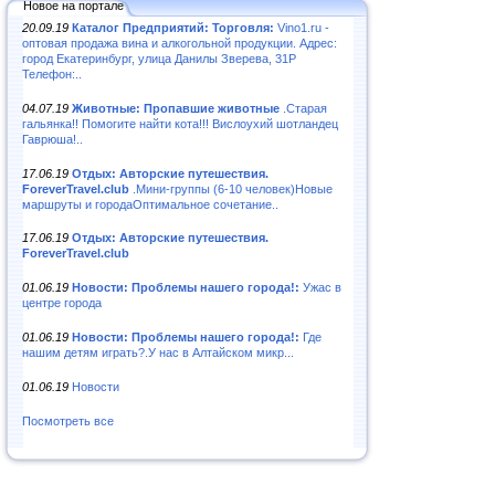
Новое на портале
20.09.19
Каталог Предприятий: Торговля:
Vino1.ru -
оптовая продажа вина и алкогольной продукции. Адрес:
город Екатеринбург, улица Данилы Зверева, 31Р
Телефон:..
04.07.19
Животные: Пропавшие животные
.Старая
гальянка!! Помогите найти кота!!! Вислоухий шотландец
Гаврюша!..
17.06.19
Отдых: Авторские путешествия.
ForeverTravel.club
.Мини-группы (6-10 человек)Новые
маршруты и городаОптимальное сочетание..
17.06.19
Отдых: Авторские путешествия.
ForeverTravel.club
01.06.19
Новости: Проблемы нашего города!:
Ужас в
центре города
01.06.19
Новости: Проблемы нашего города!:
Где
нашим детям играть?.У нас в Алтайском микр...
01.06.19
Новости
Посмотреть все