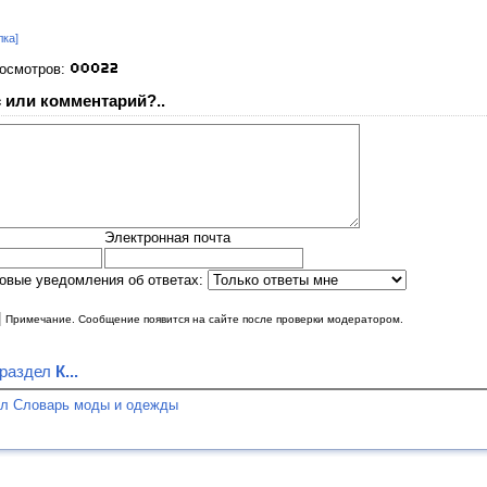
лка]
росмотров:
 или комментарий?..
Электронная почта
овые уведомления об ответах:
|
Примечание. Сообщение появится на сайте после проверки модератором.
 раздел
К...
ел Словарь моды и одежды