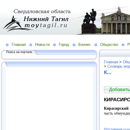
Главная
Новости
Город
Бизнес
Общество
Р
Поиск на портале...
Главная
>
Общ
>
Словарь мо
К...
Добавить
КИРАСИРС
Кирасирский
часть обмунди
[Постоянная ссы