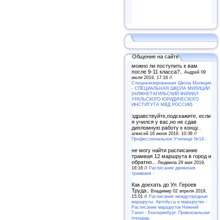
Общение на сайте
можно ли поступить к вам
после 9-11 класса?..
Андрей 09
июля 2019, 17:16 //
Специализированная Школа Милиции
- СПЕЦИАЛЬНАЯ ШКОЛА МИЛИЦИИ
(НИЖНЕТАГИЛЬСКИЙ ФИЛИАЛ
УРАЛЬСКОГО ЮРИДИЧЕСКОГО
ИНСТИТУТА МВД РОССИИ)
здравствуйте,подскажите, если
я учился у вас,но не сдав
дипломную работу к концу..
алексей 16 июня 2019, 10:38 //
Профессиональное Училище №14 -
не могу найти расписание
трамвая 12 маршрута в город и
обратно...
Людмила 29 мая 2019,
16:16 //
Расписание движения
трамваев -
Как доехать до Ул. Героев
Труда..
Владимир 02 апреля 2019,
15:01 //
Расписание междугородные
маршруты. Автобусы и маршрутки -
Расписание маршруток Нижний
Тагил - Екатеринбург. Привокзальная
площадь