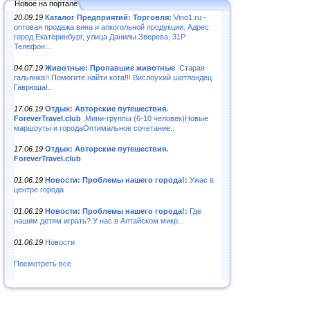
Новое на портале
20.09.19
Каталог Предприятий: Торговля:
Vino1.ru -
оптовая продажа вина и алкогольной продукции. Адрес:
город Екатеринбург, улица Данилы Зверева, 31Р
Телефон:..
04.07.19
Животные: Пропавшие животные
.Старая
гальянка!! Помогите найти кота!!! Вислоухий шотландец
Гаврюша!..
17.06.19
Отдых: Авторские путешествия.
ForeverTravel.club
.Мини-группы (6-10 человек)Новые
маршруты и городаОптимальное сочетание..
17.06.19
Отдых: Авторские путешествия.
ForeverTravel.club
01.06.19
Новости: Проблемы нашего города!:
Ужас в
центре города
01.06.19
Новости: Проблемы нашего города!:
Где
нашим детям играть?.У нас в Алтайском микр...
01.06.19
Новости
Посмотреть все