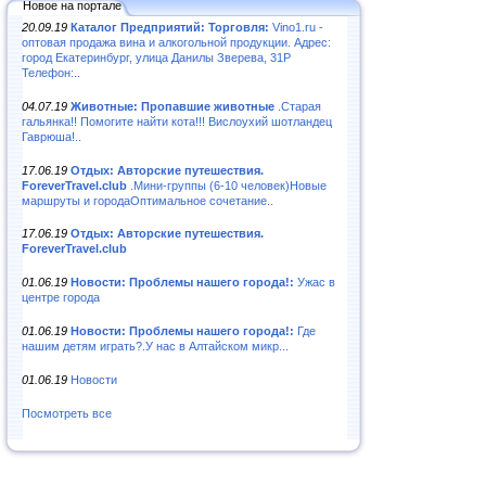
Новое на портале
20.09.19
Каталог Предприятий: Торговля:
Vino1.ru -
оптовая продажа вина и алкогольной продукции. Адрес:
город Екатеринбург, улица Данилы Зверева, 31Р
Телефон:..
04.07.19
Животные: Пропавшие животные
.Старая
гальянка!! Помогите найти кота!!! Вислоухий шотландец
Гаврюша!..
17.06.19
Отдых: Авторские путешествия.
ForeverTravel.club
.Мини-группы (6-10 человек)Новые
маршруты и городаОптимальное сочетание..
17.06.19
Отдых: Авторские путешествия.
ForeverTravel.club
01.06.19
Новости: Проблемы нашего города!:
Ужас в
центре города
01.06.19
Новости: Проблемы нашего города!:
Где
нашим детям играть?.У нас в Алтайском микр...
01.06.19
Новости
Посмотреть все