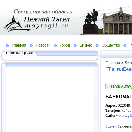
Главная
Новости
Город
Бизнес
Общество
Р
Поиск на портале...
Главная
>
Биз
"ТагилБа
Нажмите,
БАНКОМАТ 
Адрес:
622049, 
Телефон:
(3435
Сайт:
www.tagil
Услуги
банкома