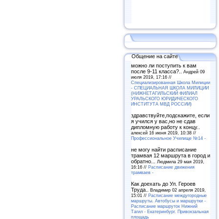
Общение на сайте
можно ли поступить к вам
после 9-11 класса?..
Андрей 09
июля 2019, 17:16 //
Специализированная Школа Милиции
- СПЕЦИАЛЬНАЯ ШКОЛА МИЛИЦИИ
(НИЖНЕТАГИЛЬСКИЙ ФИЛИАЛ
УРАЛЬСКОГО ЮРИДИЧЕСКОГО
ИНСТИТУТА МВД РОССИИ)
здравствуйте,подскажите, если
я учился у вас,но не сдав
дипломную работу к концу..
алексей 16 июня 2019, 10:38 //
Профессиональное Училище №14 -
не могу найти расписание
трамвая 12 маршрута в город и
обратно...
Людмила 29 мая 2019,
16:16 //
Расписание движения
трамваев -
Как доехать до Ул. Героев
Труда..
Владимир 02 апреля 2019,
15:01 //
Расписание междугородные
маршруты. Автобусы и маршрутки -
Расписание маршруток Нижний
Тагил - Екатеринбург. Привокзальная
площадь