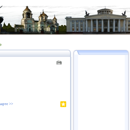
е
карте >>