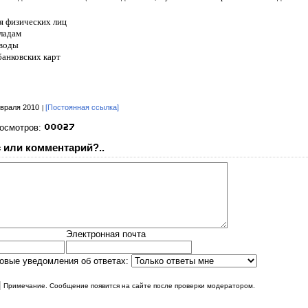
я физических лиц
ладам
воды
анковских карт
враля 2010
[Постоянная ссылка]
росмотров:
 или комментарий?..
Электронная почта
овые уведомления об ответах:
|
Примечание. Сообщение появится на сайте после проверки модератором.