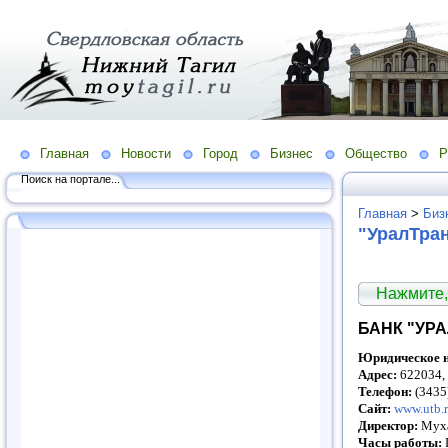
Главная
Новости
Город
Бизнес
Общество
Р
Поиск на портале...
Главная
>
Биз
"УралТра
Нажмите,
БАНК "УР
Юридическое н
Адрес:
622034, 
Телефон:
(3435
Сайт:
www.utb.
Директор:
Муха
Часы работы: