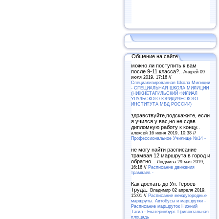
Общение на сайте
можно ли поступить к вам
после 9-11 класса?..
Андрей 09
июля 2019, 17:16 //
Специализированная Школа Милиции
- СПЕЦИАЛЬНАЯ ШКОЛА МИЛИЦИИ
(НИЖНЕТАГИЛЬСКИЙ ФИЛИАЛ
УРАЛЬСКОГО ЮРИДИЧЕСКОГО
ИНСТИТУТА МВД РОССИИ)
здравствуйте,подскажите, если
я учился у вас,но не сдав
дипломную работу к концу..
алексей 16 июня 2019, 10:38 //
Профессиональное Училище №14 -
не могу найти расписание
трамвая 12 маршрута в город и
обратно...
Людмила 29 мая 2019,
16:16 //
Расписание движения
трамваев -
Как доехать до Ул. Героев
Труда..
Владимир 02 апреля 2019,
15:01 //
Расписание междугородные
маршруты. Автобусы и маршрутки -
Расписание маршруток Нижний
Тагил - Екатеринбург. Привокзальная
площадь