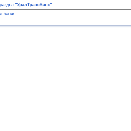
 раздел
"УралТрансБанк"
л Банки