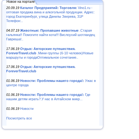
Новое на портале
20.09.19
Каталог Предприятий: Торговля:
Vino1.ru -
оптовая продажа вина и алкогольной продукции. Адрес:
город Екатеринбург, улица Данилы Зверева, 31Р
Телефон:..
04.07.19
Животные: Пропавшие животные
.Старая
гальянка!! Помогите найти кота!!! Вислоухий шотландец
Гаврюша!..
17.06.19
Отдых: Авторские путешествия.
ForeverTravel.club
.Мини-группы (6-10 человек)Новые
маршруты и городаОптимальное сочетание..
17.06.19
Отдых: Авторские путешествия.
ForeverTravel.club
01.06.19
Новости: Проблемы нашего города!:
Ужас в
центре города
01.06.19
Новости: Проблемы нашего города!:
Где
нашим детям играть?.У нас в Алтайском микр...
01.06.19
Новости
Посмотреть все