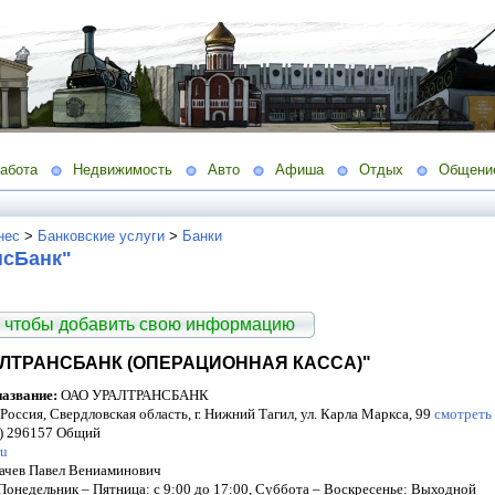
абота
Недвижимость
Авто
Афиша
Отдых
Общени
нес
>
Банковские услуги
>
Банки
нсБанк"
 чтобы добавить свою информацию
АЛТРАНСБАНК (ОПЕРАЦИОННАЯ КАССА)"
азвание:
ОАО УРАЛТРАНСБАНК
Россия, Свердловская область, г. Нижний Тагил, ул. Карла Маркса, 99
смотреть 
) 296157 Общий
ru
чев Павел Вениаминович
Понедельник – Пятница: с 9:00 до 17:00, Суббота – Воскресенье: Выходной