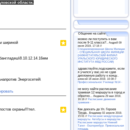
ловской области.
Общение на сайте
можно ли поступить к вам
м шириной
после 9-11 класса?..
Андрей 09
июля 2019, 17:16 //
Специализированная Школа Милиции
- СПЕЦИАЛЬНАЯ ШКОЛА МИЛИЦИИ
(НИЖНЕТАГИЛЬСКИЙ ФИЛИАЛ
бангладеш\8.10.12.14.16мм
УРАЛЬСКОГО ЮРИДИЧЕСКОГО
ИНСТИТУТА МВД РОССИИ)
здравствуйте,подскажите, если
я учился у вас,но не сдав
дипломную работу к концу..
алексей 16 июня 2019, 10:38 //
отив Энергосетей\
Профессиональное Училище №14 -
не могу найти расписание
ировать
трамвая 12 маршрута в город и
обратно...
Людмила 29 мая 2019,
16:16 //
Расписание движения
трамваев -
остов охраны!!!тел.
Как доехать до Ул. Героев
Труда..
Владимир 02 апреля 2019,
15:01 //
Расписание междугородные
маршруты. Автобусы и маршрутки -
Расписание маршруток Нижний
Тагил - Екатеринбург. Привокзальная
площадь