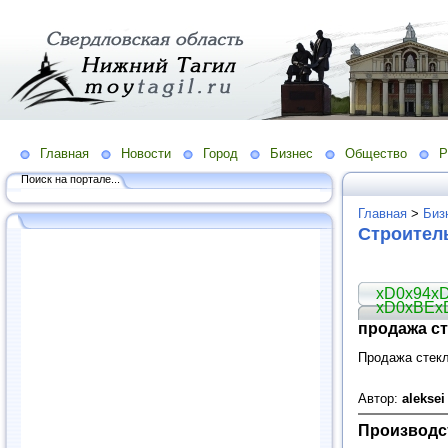
Главная
Новости
Город
Бизнес
Общество
Р
Поиск на портале...
Главная
>
Биз
Строител
xD0x94x
xD0xBEx
продажа с
Продажа стекл
Автор:
alekse
Производс