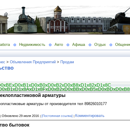
абота
Недвижимость
Авто
Афиша
Отдых
Общени
нес
>
Объявления Предприятий
>
Продам
ьство
D0xBExD0xB1xD0xB0xD0xB2xD0xB8xD1x82xD1x8C
D0xB1xD1x8AxD1x8FxD0xB2xD0xBBxD0xB5xD0xBDxD0xB8
теклопластиковой арматуры
опластиковые арматуры от производителя тел 89826010177
i
Комментировать
Обновлено 29 июля 2016
[Постоянная ссылка]
тво бытовок