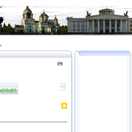
е
xD0xB5