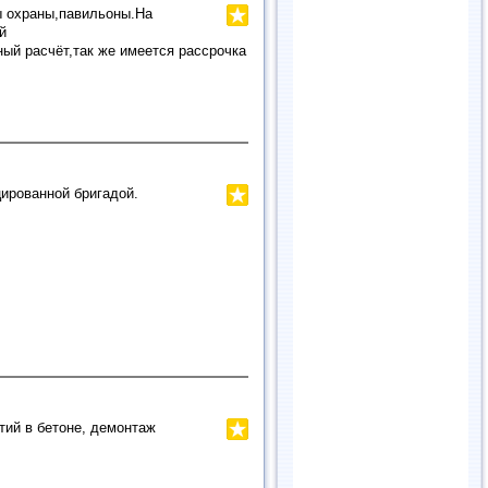
ы охраны,павильоны.На
й
ный расчёт,так же имеется рассрочка
ированной бригадой.
тий в бетоне, демонтаж