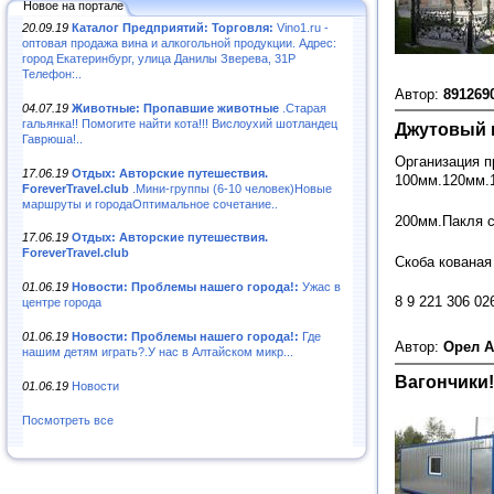
Новое на портале
20.09.19
Каталог Предприятий: Торговля:
Vino1.ru -
оптовая продажа вина и алкогольной продукции. Адрес:
город Екатеринбург, улица Данилы Зверева, 31Р
Телефон:..
Автор:
891269
04.07.19
Животные: Пропавшие животные
.Старая
гальянка!! Помогите найти кота!!! Вислоухий шотландец
Джутовый 
Гаврюша!..
Организация 
17.06.19
Отдых: Авторские путешествия.
100мм.120мм.
ForeverTravel.club
.Мини-группы (6-10 человек)Новые
маршруты и городаОптимальное сочетание..
200мм.Пакля с
17.06.19
Отдых: Авторские путешествия.
ForeverTravel.club
Скоба кованая
01.06.19
Новости: Проблемы нашего города!:
Ужас в
8 9 221
центре города
01.06.19
Новости: Проблемы нашего города!:
Где
Автор:
Орел 
нашим детям играть?.У нас в Алтайском микр...
Вагончики!
01.06.19
Новости
Посмотреть все