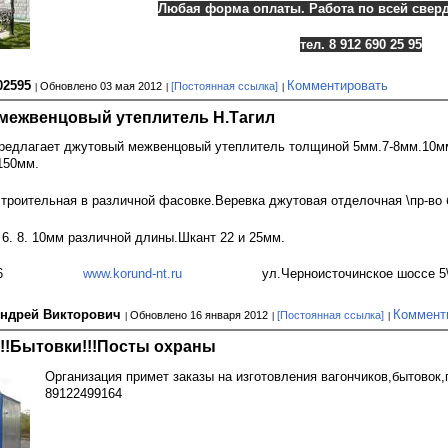
Любая форма оплаты. Работа по всей сверд
тел. 8 912 690 25 95
02595
Комментировать
Обновлено 03 мая 2012
[Постоянная ссылка]
межвенцовый утеплитель Н.Тагил
предлагает джутовый межвенцовый утеплитель толщиной 5мм.7-8мм.10м
150мм.
троительная в различной фасовке.Веревка джутовая отделочная \пр-во 
 6. 8. 10мм различной длины.Шкант 22 и 25мм.
 306 026
www.korund-nt.ru
ул.Черноисточинское шоссе 5\напр
Андрей Викторович
Коммент
Обновлено 16 января 2012
[Постоянная ссылка]
!!Бытовки!!!Посты охраны
Организация примет заказы на изготовления вагончиков,бытовок,п
89122499164