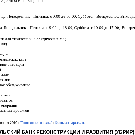
Арестова Нина Егоровна
ца. Понедельник – Пятница: с 9:00 до 16:00, Суббота – Воскресенье: Выходн
. Понедельник – Пятница: с 9:00 до 18:00, Суббота: с 10:00 до 17:00,
Воскрес
уги для физических и юридических лиц
 лиц
воды
анковских карт
ные операции
й
ладам
их лиц
вое обслуживание
селями
позитов
 операции
латных проектов
Комментировать
враля 2010
[Постоянная ссылка]
АЛЬСКИЙ БАНК РЕКОНСТРУКЦИИ И РАЗВИТИЯ (УБРИР