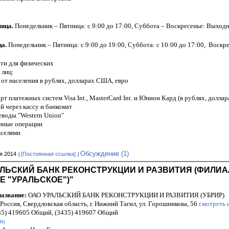
ица.
Понедельник – Пятница: с 9:00 до 17:00, Суббота – Воскресенье: Выход
ца.
Понедельник – Пятница: с 9:00 до 19:00, Суббота: с 10:00 до 17:00, Воскре
уги для физических
 лиц:
в от населения в рублях, долларах США, евро
рт платежных систем Visa Int., MasterCard Int. и Юнион Кард (в рублях, долла
й через кассу и банкомат
еводы "Western Union"
енные операции
кселями
Обсуждение (1)
я 2014
[Постоянная ссылка]
АЛЬСКИЙ БАНК РЕКОНСТРУКЦИИ И РАЗВИТИЯ (ФИЛИ
Е "УРАЛЬСКОЕ")"
азвание:
ОАО УРАЛЬСКИЙ БАНК РЕКОНСТРУКЦИИ И РАЗВИТИЯ (УБРИР)
Россия, Свердловская область, г. Нижний Тагил, ул. Горошникова, 56
смотреть 
5) 419605 Общий, (3435) 419607 Общий
ru