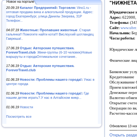
Новое на портале
"НИЖНЕТА
20.09.19
Каталог Предприятий: Торговля:
Vino1.ru -
Юридическое н
оптовая продажа вина и алкогольной продукции. Адрес:
город Екатеринбург, улица Данилы Зверева, 31Р
Адрес:
622000, 
Телефон:..
Телефоны:
(343
Сайт:
www.ubrr.
04.07.19
Животные: Пропавшие животные
.Старая
Начальник:
Бер
гальянка!! Помогите найти кота!!! Вислоухий шотландец
Часы работы:
Гаврюша!..
17.06.19
Отдых: Авторские путешествия.
Юридические ли
ForeverTravel.club
.Мини-группы (6-10 человек)Новые
маршруты и городаОптимальное сочетание..
Физические лица
17.06.19
Отдых: Авторские путешествия.
ForeverTravel.club
Банковские усл
Кредитование
01.06.19
Новости: Проблемы нашего города!:
Ужас в
Обслуживание б
центре города
Прием платеже
Денежные пере
01.06.19
Новости: Проблемы нашего города!:
Где
Валютно-обмен
нашим детям играть?.У нас в Алтайском микр...
Открытие счет
01.06.19
Новости
Операции по вк
Расчетно-кассо
Посмотреть все
Обновлено 13 но
Открыть разде