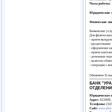
Часы работы:
Юридические л
Физические ли
Банковские усл
Для физических
- прием вкладо
- кредитование
- оформление ка
- прием платеже
- денежные пер
- валютно-обм
- операции с ве
Обновлено 31 ма
БАНК "УР
ОТДЕЛЕНИ
Юридическое н
Адрес:
622000, 
Телефоны:
(343
Сайт:
www.ubrr.