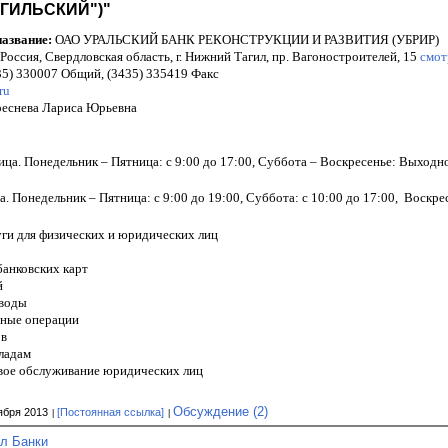
ГИЛЬСКИЙ")"
азвание:
ОАО УРАЛЬСКИЙ БАНК РЕКОНСТРУКЦИИ И РАЗВИТИЯ (УБРИР)
Россия, Свердловская область, г. Нижний Тагил, пр. Вагоностроителей, 15
смот
5) 330007 Общий, (3435) 335419 Факс
ru
еснева Лариса Юрьевна
ца. Понедельник – Пятница: с 9:00 до 17:00, Суббота – Воскресенье: Выходн
. Понедельник – Пятница: с 9:00 до 19:00, Суббота: с 10:00 до 17:00,
Воскрес
уги для физических и юридических лиц
анковских карт
й
воды
ные операции
ов
ладам
вое обслуживание юридических лиц
Обсуждение (2)
ября 2013
[Постоянная ссылка]
л Банки