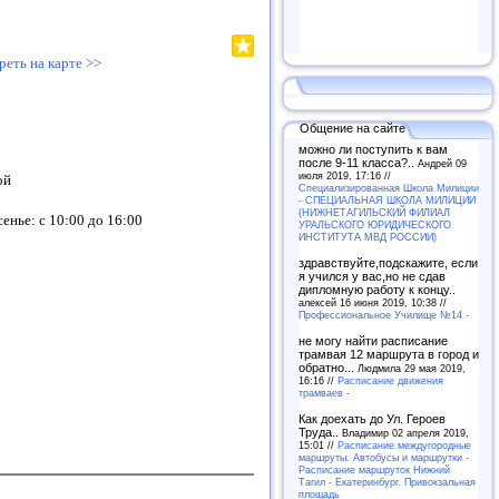
реть на карте >>
Общение на сайте
можно ли поступить к вам
после 9-11 класса?..
Андрей 09
июля 2019, 17:16 //
ой
Специализированная Школа Милиции
- СПЕЦИАЛЬНАЯ ШКОЛА МИЛИЦИИ
(НИЖНЕТАГИЛЬСКИЙ ФИЛИАЛ
енье: с 10:00 до 16:00
УРАЛЬСКОГО ЮРИДИЧЕСКОГО
ИНСТИТУТА МВД РОССИИ)
здравствуйте,подскажите, если
я учился у вас,но не сдав
дипломную работу к концу..
алексей 16 июня 2019, 10:38 //
Профессиональное Училище №14 -
не могу найти расписание
трамвая 12 маршрута в город и
обратно...
Людмила 29 мая 2019,
16:16 //
Расписание движения
трамваев -
Как доехать до Ул. Героев
Труда..
Владимир 02 апреля 2019,
15:01 //
Расписание междугородные
маршруты. Автобусы и маршрутки -
Расписание маршруток Нижний
Тагил - Екатеринбург. Привокзальная
площадь