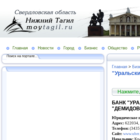
Главная
Новости
Город
Бизнес
Общество
Р
Поиск на портале...
Главная
>
Биз
"Уральски
Нажмите,
БАНК "УР
"ДЕМИДОВ
Юридическое н
Адрес:
622034, 
Телефон:
(3435
Сайт:
www.ubrr.
Начальник:
Кра