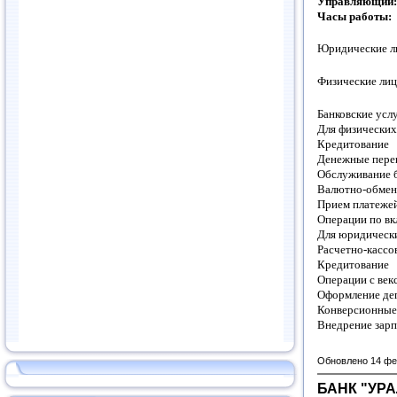
Управляющий:
Часы работы:
Юридические ли
Физические лица
Банковские усл
Для физических
Кредитование
Денежные пере
Обслуживание б
Валютно-обмен
Прием платеже
Операции по вк
Для юридическ
Расчетно-кассо
Кредитование
Операции с век
Оформление де
Конверсионные
Внедрение зарп
Обновлено 14 фе
БАНК "УР