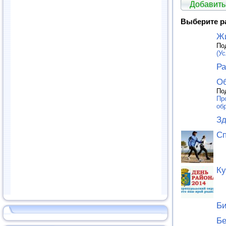
Добавить
Выберите р
Ж
По
(Ус
Ра
Об
По
Пр
об
Зд
Сп
Ку
Би
Бе