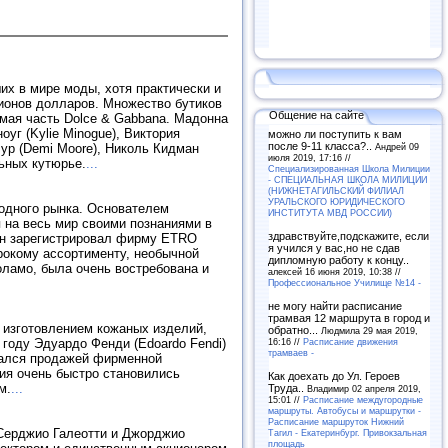
их в мире моды, хотя практически и
ионов долларов. Множество бутиков
Общение на сайте
емая часть Dolce & Gabbana. Мадонна
оуг (Kylie Minogue), Виктория
можно ли поступить к вам
после 9-11 класса?..
Андрей 09
 Мур (Demi Moore), Николь Кидман
июля 2019, 17:16 //
льных кутюрье.
...
Специализированная Школа Милиции
- СПЕЦИАЛЬНАЯ ШКОЛА МИЛИЦИИ
(НИЖНЕТАГИЛЬСКИЙ ФИЛИАЛ
УРАЛЬСКОГО ЮРИДИЧЕСКОГО
одного рынка. Основателем
ИНСТИТУТА МВД РОССИИ)
 на весь мир своими познаниями в
здравствуйте,подскажите, если
он зарегистрировал фирму ETRO
я учился у вас,но не сдав
рокому ассортименту, необычной
дипломную работу к концу..
оламо, была очень востребована и
алексей 16 июня 2019, 10:38 //
Профессиональное Училище №14 -
не могу найти расписание
трамвая 12 маршрута в город и
 изготовлением кожаных изделий,
обратно...
Людмила 29 мая 2019,
16:16 //
Расписание движения
 году Эдуардо Фенди (Edoardo Fendi)
трамваев -
имался продажей фирменной
ия очень быстро становились
Как доехать до Ул. Героев
м.
...
Труда..
Владимир 02 апреля 2019,
15:01 //
Расписание междугородные
маршруты. Автобусы и маршрутки -
Расписание маршруток Нижний
 Серджио Галеотти и Джорджио
Тагил - Екатеринбург. Привокзальная
площадь