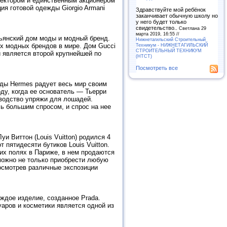
ректором и единственным акционером
ия готовой одежды Giorgio Armani
Здравствуйте мой ребёнок
заканчивает обычную школу но
у него будет только
свидетельство..
Светлана 29
марта 2019, 16:55 //
альянский дом моды и модный бренд.
Нижнетагильский Строительный
Техникум - НИЖНЕТАГИЛЬСКИЙ
ых модных брендов в мире. Дом Gucci
СТРОИТЕЛЬНЫЙ ТЕХНИКУМ
и является второй крупнейшей по
(НТСТ)
Посмотреть все
оды Hermes радует весь мир своим
ду, когда ее основатель — Тьерри
зводство упряжи для лошадей.
ь большим спросом, и спрос на нее
уи Виттон (Louis Vuitton) родился 4
 пятидесяти бутиков Louis Vuitton.
их полях в Париже, в нем продаются
 можно не только приобрести любую
посмотрев различные экспозиции
аждое изделие, созданное Prada.
аров и косметики является одной из