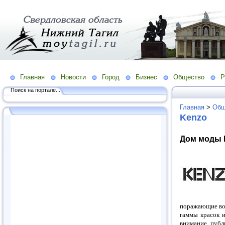
Главная
Новости
Город
Бизнес
Общество
Р
Поиск на портале...
Главная
>
Общ
Kenzo
Дом моды
поражающие воо
гаммы красок и
внимание публ