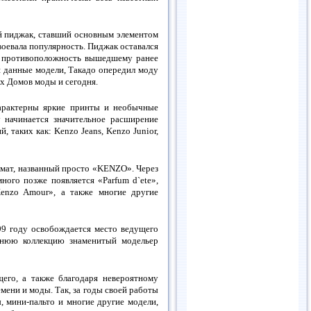
й пиджак, ставший основным элементом
воевала популярность. Пиджак оставался
ю противоположность вышедшему ранее
я данные модели, Такадо опередил моду
их Домов моды и сегодня.
арактерны яркие принты и необычные
начинается значительное расширение
 таких как: Kenzo Jeans, Kenzo Junior,
омат, названный просто «KENZO». Через
ого позже появляется «Parfum d`ete»,
Kenzo Amour», а также многие другие
9 году освобождается место ведущего
днюю коллекцию знаменитый модельер
его, а также благодаря невероятному
мени и моды. Так, за годы своей работы
, мини-пальто и многие другие модели,