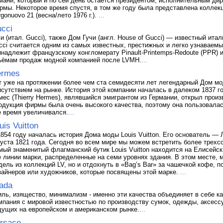
мани, который и по сей день остается президентом, исполнительным ди
рмы. Некоторое время спустя, в том же году была представлена коллекц
gonuovo 21 (весна/лето 1976 г.).
...
cci
чи (итал. Gucci), также Дом Гучи (англ. House of Gucci) — известный ит
cci считается одним из самых известных, престижных и легко узнаваем
инадлежит французскому конгломерату Pinault-Printemps-Redoute (PPR) 
ъёмам продаж модной компанией после LVMH.
...
ermes
т уже на протяжении более чем ста семидесяти лет легендарный Дом м
исутствием на рынке. История этой компании началась в далеком 1837 го
мес (Thierry Hermes), являвшийся эмигрантом из Германии, открыл прои
одукция фирмы была очень высокого качества, поэтому она пользовалас
е время увеличивался.
...
uis Vuitton
1854 году началась история Дома моды Louis Vuitton. Его основатель — Л
густа 1821 года. Сегодня во всем мире мы можем встретить более трехсот
мый знаменитый флагманский бутик Louis Vuitton находится на Елисейск
е линии марки, распределенные на семи уровнях здания. В этом месте,
дель из коллекций LV, но и отдохнуть в «Bag’s Bar» за чашечкой кофе, 
зайнеров или художников, которые посвящены этой марке.
...
ada
иль, изящество, минимализм - именно эти качества объединяет в себе к
мпания с мировой известностью по производству сумок, одежды, аксессу
дущих на европейском и американском рынке.
...
rsace