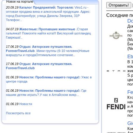
Новое на портале
20.09.19
Каталог Предприятий: Торговля:
Vino1.ru -
оптовая продажа вина и алкогольной продукции. Адрес:
Соседние п
город Екатеринбург, улица Данилы Зверева, 31Р
Телефон:..
Do
До
04.07.19
Животные: Пропавшие животные
.Старая
са
гальянка!! Помогите найти кота!!! Вислоухий шотландец
по
Гаврюша!..
(M
Бе
17.06.19
Отдых: Авторские путешествия.
(N
ForeverTravel.club
.Мини-группы (6-10 человек)Новые
маршруты и городаОптимальное сочетание..
Et
В 
17.06.19
Отдых: Авторские путешествия.
ко
ForeverTravel.club
жи
S.
01.06.19
Новости: Проблемы нашего города!:
Ужас в
цв
центре города
по
01.06.19
Новости: Проблемы нашего города!:
Где
Fe
нашим детям играть?.У нас в Алтайском микр...
Кт
на
01.06.19
Новости
и 
пр
Посмотреть все
по
Gi
Ко