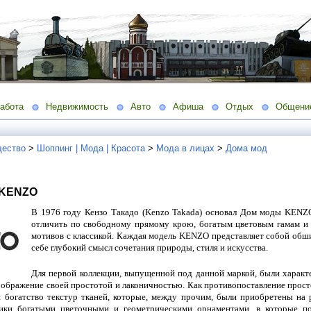
абота
Недвижимость
Авто
Афиша
Отдых
Общени
ество
>
Шоппинг | Мода | Красота
>
Мода в лицах
>
Дома мод
 KENZO
В 1976 году Кензо Такадо (Kenzo Takada) основал Дом моды KENZO
отличить по свободному прямому крою, богатым цветовым гамам и
мотивов с классикой. Каждая модель KENZO представляет собой обш
себе глубокий смысл сочетания природы, стиля и искусства.
Для первой коллекции, выпущенной под данной маркой, были характ
бражение своей простотой и лаконичностью. Как противопоставление прост
 богатство текстур тканей, которые, между прочим, были приобретены на 
ики богатыми цветочными и геометрическими орнаментами, в которые по