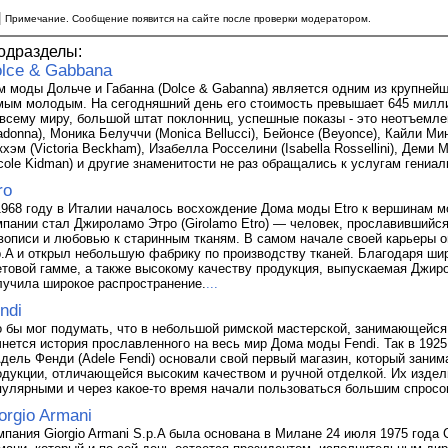
|
Примечание. Сообщение появится на сайте после проверки модератором.
одразделы:
lce & Gabbana
м моды Дольче и Габанна (Dolce & Gabanna) является одним из крупнейш
мым молодым. На сегодняшний день его стоимость превышает 645 милл
 всему миру, большой штат поклонниц, успешные показы - это неотъемл
adonna), Моника Белуччи (Monica Bellucci), Бейонсе (Beyonce), Кайли Мин
кхэм (Victoria Beckham), Изабелла Росселини (Isabella Rossellini), Деми
icole Kidman) и другие знаменитости не раз обращались к услугам гениа
ro
1968 году в Италии началось восхождение Дома моды Etro к вершинам м
мпании стал Джироламо Этро (Girolamo Etro) — человек, прославившийся
вописи и любовью к старинным тканям. В самом начале своей карьеры 
p.A и открыл небольшую фабрику по производству тканей. Благодаря ши
етовой гамме, а также высокому качеству продукция, выпускаемая Джир
лучила широкое распространение.
...
ndi
о бы мог подумать, что в небольшой римской мастерской, занимающейся
чнется история прославленного на весь мир Дома моды Fendi. Так в 1925
Адель Фенди (Adele Fendi) основали свой первый магазин, который зан
одукции, отличающейся высоким качеством и ручной отделкой. Их издел
пулярными и через какое-то время начали пользоваться большим спросо
orgio Armani
мпания Giorgio Armani S.p.A была основана в Милане 24 июля 1975 года