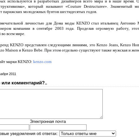
рых используются в разработках дизайнеров всего мира и в наше время. 
структивизма», который называют «Couture Destructuree». Знаменитый мо
т парижских молодежных бунтов шестидесятых годов.
мечательной личностью для Дома моды KENZO стал итальянец Антонио Ма
нером компании в сентябре 2003 года. Проделав огромную работу, этот
 во всем мире.
ренд KENZO представлен следующими линиями, это Kenzo Jeans, Kenzo Homm
enzo Maison и Kenzo Bebe. При этом отдельно существуют также мужская и же
айт марки KENZO:
kenzo.com
кабря 2011
 или комментарий?..
Электронная почта
овые уведомления об ответах: