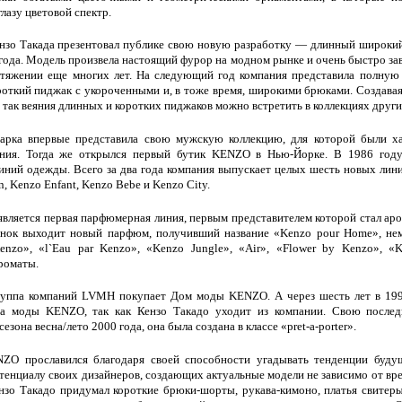
лазу цветовой спектр.
ензо Такада презентовал публике свою новую разработку — длинный широки
 года. Модель произвела настоящий фурор на модном рынке и очень быстро за
тяжении еще многих лет. На следующий год компания представила полну
откий пиджак с укороченными и, в тоже время, широкими брюками. Создава
, так веяния длинных и коротких пиджаков можно встретить в коллекциях друг
арка впервые представила свою мужскую коллекцию, для которой были х
ния. Тогда же открылся первый бутик KENZO в Нью-Йорке. В 1986 году 
иний одежды. Всего за два года компания выпускает целых шесть новых линий,
, Kenzo Enfant, Kenzo Bebe и Kenzo City.
является первая парфюмерная линия, первым представителем которой стал ар
ынок выходит новый парфюм, получивший название «Kenzo pour Home», немн
enzo», «l`Eau par Kenzo», «Kenzo Jungle», «Air», «Flower by Kenzo», «
роматы.
руппа компаний LVMH покупает Дом моды KENZO. А через шесть лет в 199
а моды KENZO, так как Кензо Такадо уходит из компании. Свою после
сезона весна/лето 2000 года, она была создана в классе «pret-a-porter».
O прославился благодаря своей способности угадывать тенденции будущ
тенциалу своих дизайнеров, создающих актуальные модели не зависимо от вре
нзо Такадо придумал короткие брюки-шорты, рукава-кимоно, платья свитеры