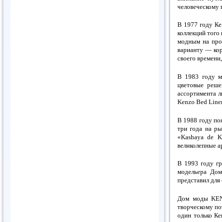
человеческому г
В 1977 году К
коллекций того
модным на про
варианту — кор
своего времени
В 1983 году м
цветовые реше
ассортимента л
Kenzo Bed Linen
В 1988 году по
три года на р
«Kashaya de K
великолепные а
В 1993 году г
модельера Дом
представил для 
Дом моды KENZ
творческому по
один только Ке