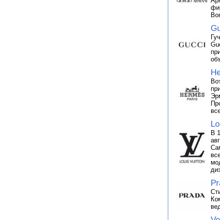
Ар
фи
Bor
Gu
Гу
Gu
пр
об
H
Во
пр
Эр
Пр
вс
Lo
В 
ав
Са
вс
мо
ди
Pr
Ст
Ко
ве
Ve