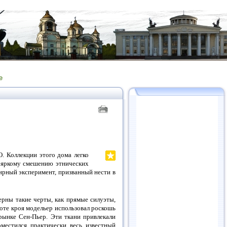
е
. Коллекции этого дома легко
 яркому смешению этнических
ирный эксперимент, призванный нести в
ерны такие черты, как прямые силуэты,
оте кроя модельер использовал роскошь
рынке Сен-Пьер. Эти ткани привлекали
местился практически весь известный