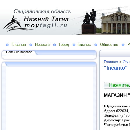
Главная
Новости
Город
Бизнес
Общество
Р
Поиск на портале...
Главная
>
Общ
"Incanto"
Нажмите,
МАГАЗИН "
Юридическое н
Адрес:
622034, 
Телефон:
(3435
Директор:
Грач
Часы работы:
П