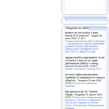
Общение на сайте
можно ли поступить к вам
после 9-11 класса?..
Андрей 09
июля 2019, 17:16 //
Специализированная Школа Милиции
- СПЕЦИАЛЬНАЯ ШКОЛА МИЛИЦИИ
(НИЖНЕТАГИЛЬСКИЙ ФИЛИАЛ
УРАЛЬСКОГО ЮРИДИЧЕСКОГО
ИНСТИТУТА МВД РОССИИ)
здравствуйте,подскажите, если
я учился у вас,но не сдав
дипломную работу к концу..
алексей 16 июня 2019, 10:38 //
Профессиональное Училище №14 -
не могу найти расписание
трамвая 12 маршрута в город и
обратно...
Людмила 29 мая 2019,
16:16 //
Расписание движения
трамваев -
Как доехать до Ул. Героев
Труда..
Владимир 02 апреля 2019,
15:01 //
Расписание междугородные
маршруты. Автобусы и маршрутки -
Расписание маршруток Нижний
Тагил - Екатеринбург. Привокзальная
площадь