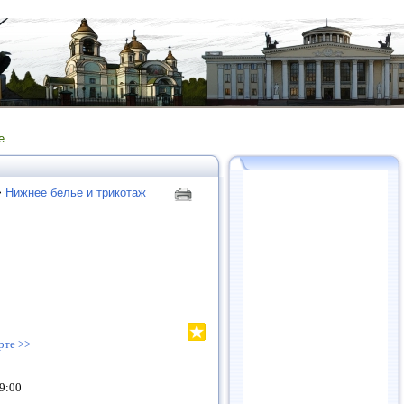
е
>
Нижнее белье и трикотаж
рте >>
19:00