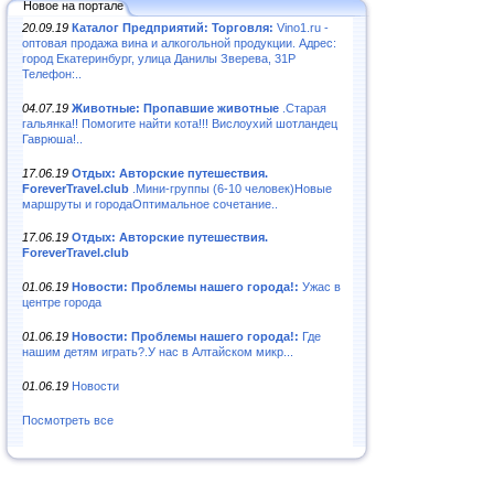
Новое на портале
20.09.19
Каталог Предприятий: Торговля:
Vino1.ru -
оптовая продажа вина и алкогольной продукции. Адрес:
город Екатеринбург, улица Данилы Зверева, 31Р
Телефон:..
04.07.19
Животные: Пропавшие животные
.Старая
гальянка!! Помогите найти кота!!! Вислоухий шотландец
Гаврюша!..
17.06.19
Отдых: Авторские путешествия.
ForeverTravel.club
.Мини-группы (6-10 человек)Новые
маршруты и городаОптимальное сочетание..
17.06.19
Отдых: Авторские путешествия.
ForeverTravel.club
01.06.19
Новости: Проблемы нашего города!:
Ужас в
центре города
01.06.19
Новости: Проблемы нашего города!:
Где
нашим детям играть?.У нас в Алтайском микр...
01.06.19
Новости
Посмотреть все