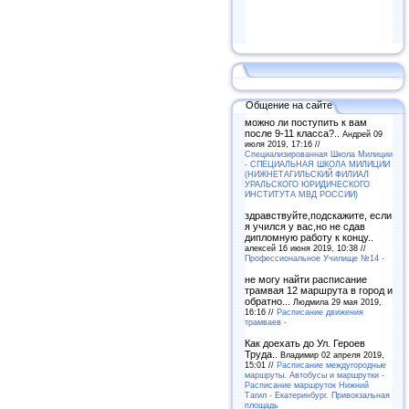
Общение на сайте
можно ли поступить к вам
после 9-11 класса?..
Андрей 09
июля 2019, 17:16 //
Специализированная Школа Милиции
- СПЕЦИАЛЬНАЯ ШКОЛА МИЛИЦИИ
(НИЖНЕТАГИЛЬСКИЙ ФИЛИАЛ
УРАЛЬСКОГО ЮРИДИЧЕСКОГО
ИНСТИТУТА МВД РОССИИ)
здравствуйте,подскажите, если
я учился у вас,но не сдав
дипломную работу к концу..
алексей 16 июня 2019, 10:38 //
Профессиональное Училище №14 -
не могу найти расписание
трамвая 12 маршрута в город и
обратно...
Людмила 29 мая 2019,
16:16 //
Расписание движения
трамваев -
Как доехать до Ул. Героев
Труда..
Владимир 02 апреля 2019,
15:01 //
Расписание междугородные
маршруты. Автобусы и маршрутки -
Расписание маршруток Нижний
Тагил - Екатеринбург. Привокзальная
площадь