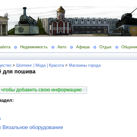
абота
Недвижимость
Авто
Афиша
Отдых
Общени
ество
>
Шоппинг | Мода | Красота
>
Магазины города
ё для пошива
 чтобы добавить свою информацию
аздел:
а
 Вязальное оборудование