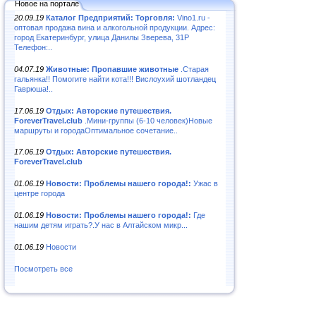
Новое на портале
20.09.19
Каталог Предприятий: Торговля:
Vino1.ru -
оптовая продажа вина и алкогольной продукции. Адрес:
город Екатеринбург, улица Данилы Зверева, 31Р
Телефон:..
04.07.19
Животные: Пропавшие животные
.Старая
гальянка!! Помогите найти кота!!! Вислоухий шотландец
Гаврюша!..
17.06.19
Отдых: Авторские путешествия.
ForeverTravel.club
.Мини-группы (6-10 человек)Новые
маршруты и городаОптимальное сочетание..
17.06.19
Отдых: Авторские путешествия.
ForeverTravel.club
01.06.19
Новости: Проблемы нашего города!:
Ужас в
центре города
01.06.19
Новости: Проблемы нашего города!:
Где
нашим детям играть?.У нас в Алтайском микр...
01.06.19
Новости
Посмотреть все