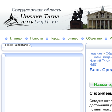
Главная
Новости
Город
Бизнес
Общество
Р
Поиск на портале...
Главная
>
Общ
(Школы. Лицеи
Нижний Тагил.
№87
Блог. Ср
Нажмите,
C юбилеем
Сегодня школ
достижения у
помнят класс