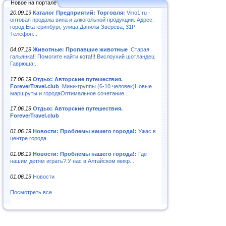
Новое на портале
20.09.19
Каталог Предприятий: Торговля:
Vino1.ru -
оптовая продажа вина и алкогольной продукции. Адрес:
город Екатеринбург, улица Данилы Зверева, 31Р
Телефон:..
04.07.19
Животные: Пропавшие животные
.Старая
гальянка!! Помогите найти кота!!! Вислоухий шотландец
Гаврюша!..
17.06.19
Отдых: Авторские путешествия.
ForeverTravel.club
.Мини-группы (6-10 человек)Новые
маршруты и городаОптимальное сочетание..
17.06.19
Отдых: Авторские путешествия.
ForeverTravel.club
01.06.19
Новости: Проблемы нашего города!:
Ужас в
центре города
01.06.19
Новости: Проблемы нашего города!:
Где
нашим детям играть?.У нас в Алтайском микр...
01.06.19
Новости
Посмотреть все