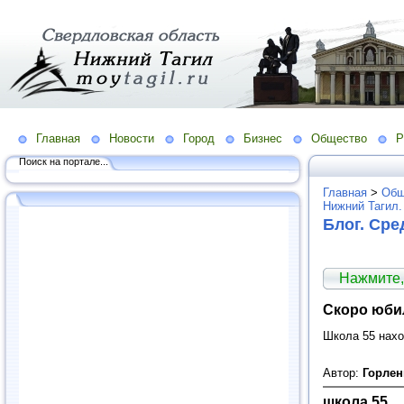
Главная
Новости
Город
Бизнес
Общество
Р
Поиск на портале...
Главная
>
Общ
Нижний Тагил.
Блог. Ср
Нажмите,
Скоро юбил
Школа 55 нахо
Автор:
Горле
школа 55