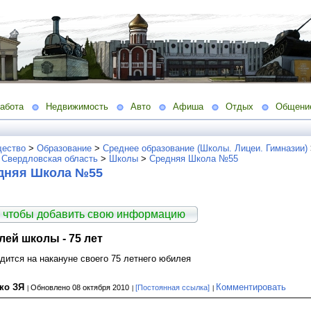
абота
Недвижимость
Авто
Афиша
Отдых
Общени
ество
>
Образование
>
Среднее образование (Школы. Лицеи. Гимназии)
 Свердловская область
>
Школы
>
Средняя Школа №55
едняя Школа №55
 чтобы добавить свою информацию
ей школы - 75 лет
дится на накануне своего 75 летнего юбилея
нко ЗЯ
Комментировать
Обновлено 08 октября 2010
[Постоянная ссылка]