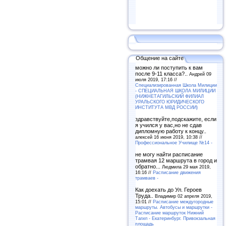
Общение на сайте
можно ли поступить к вам
после 9-11 класса?..
Андрей 09
июля 2019, 17:16 //
Специализированная Школа Милиции
- СПЕЦИАЛЬНАЯ ШКОЛА МИЛИЦИИ
(НИЖНЕТАГИЛЬСКИЙ ФИЛИАЛ
УРАЛЬСКОГО ЮРИДИЧЕСКОГО
ИНСТИТУТА МВД РОССИИ)
здравствуйте,подскажите, если
я учился у вас,но не сдав
дипломную работу к концу..
алексей 16 июня 2019, 10:38 //
Профессиональное Училище №14 -
не могу найти расписание
трамвая 12 маршрута в город и
обратно...
Людмила 29 мая 2019,
16:16 //
Расписание движения
трамваев -
Как доехать до Ул. Героев
Труда..
Владимир 02 апреля 2019,
15:01 //
Расписание междугородные
маршруты. Автобусы и маршрутки -
Расписание маршруток Нижний
Тагил - Екатеринбург. Привокзальная
площадь