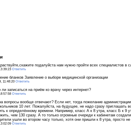
и
раствуйте,скажите подалуйста нам нужно пройти всех специалистов в с
 13:39:23
Ответить
ение бланков Заявление о выборе медицинской организации
4, 11:48:20
Ответить
 ли записаться на приём ко врачу через интернет?
 18:57:58
Ответить
 на вопросы вообще отвечают? Если нет, тогда пожелание администраци
ольников 10 лет. Пожалуйста, на будущее, не надо сразу приглашать 
ть к определённому времени. Например, класс А к 8 утра, класс Б к 9 ут
жить, чем 130 сразу. А то только огромные очереди к кабинетам создали
ители ушли во втором часу только, хотя они пришли к 8 утра, просто не
 13:02:09
Ответить