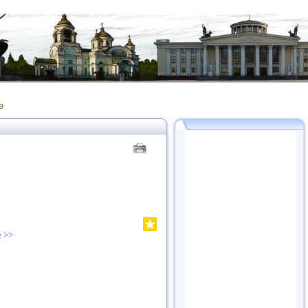
е
е >>