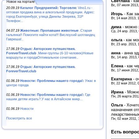
Светлана
-
ка
Новое на портале
Вс, 07 июля 2013
20.09.19
Каталог Предприятий: Торговля:
Vino1.ru -
оптовая продажа вина и алкогольной продукции. Адрес:
Игорь
-
Как за
город Екатеринбург, улица Данилы Зверева, 31Р
Вт, 14 мая 2013, 
Телефон:..
дима
-
можно 
04.07.19
Животные: Пропавшие животные
.Старая
Ср, 24 апр. 2013,
гальянка!! Помогите найти кота!!! Вислоухий шотландец
Гаврюша!..
ольга
-
как мо
Вт, 23 апр. 2013,
17.06.19
Отдых: Авторские путешествия.
анна
-
анна зд
ForeverTravel.club
.Мини-группы (6-10 человек)Новые
Вс, 14 апр. 2013,
маршруты и городаОптимальное сочетание..
Елена
-
как ч
17.06.19
Отдых: Авторские путешествия.
Вс, 17 июня 2012
ForeverTravel.club
Екатерина
-
о
01.06.19
Новости: Проблемы нашего города!:
Ужас в
Вт, 22 мая 2012, 
центре города
Ирина
-
Можно
01.06.19
Новости: Проблемы нашего города!:
Где
Пн, 26 марта 201
нашим детям играть?.У нас в Алтайском микр...
Ольга
-
Хочет
01.06.19
Новости
назначения от
лекарственных
Посмотреть все
Пн, 02 мая 2011, 
Есть вопрос