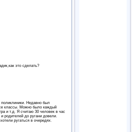
адик,как это сделать?
и поликлиники. Недавно был
все классы. Можно было каждый
ра и т.д. Я считаю 30 человек в час
 и родителей до ругани довели.
 хотели ругаться в очередях.