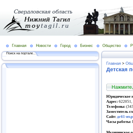
Главная
Новости
Город
Бизнес
Общество
Р
Поиск на портале...
Главная
>
Общ
Детская п
Нажмите,
Юридическое н
Адрес:
622051, 
Телефоны:
(343
Заместитель г
Сайт:
дгб1-нт.
Часы работы:
Медицинское об