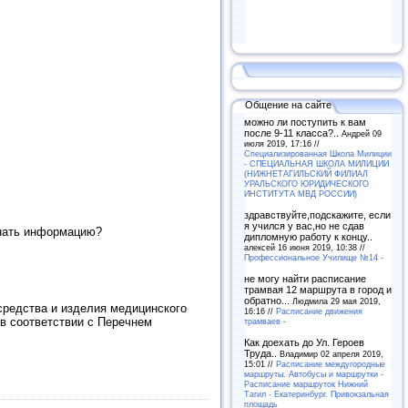
Общение на сайте
можно ли поступить к вам
после 9-11 класса?..
Андрей 09
июля 2019, 17:16 //
Специализированная Школа Милиции
- СПЕЦИАЛЬНАЯ ШКОЛА МИЛИЦИИ
(НИЖНЕТАГИЛЬСКИЙ ФИЛИАЛ
УРАЛЬСКОГО ЮРИДИЧЕСКОГО
ИНСТИТУТА МВД РОССИИ)
здравствуйте,подскажите, если
я учился у вас,но не сдав
знать информацию?
дипломную работу к концу..
алексей 16 июня 2019, 10:38 //
Профессиональное Училище №14 -
не могу найти расписание
трамвая 12 маршрута в город и
обратно...
Людмила 29 мая 2019,
средства и изделия медицинского
16:16 //
Расписание движения
в соответствии с Перечнем
трамваев -
Как доехать до Ул. Героев
Труда..
Владимир 02 апреля 2019,
15:01 //
Расписание междугородные
маршруты. Автобусы и маршрутки -
Расписание маршруток Нижний
Тагил - Екатеринбург. Привокзальная
площадь