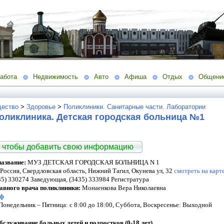
абота
Недвижимость
Авто
Афиша
Отдых
Общени
ество
>
Здоровье
>
Поликлиники. Санитарные части. Лаборатории
оликлиника. Детская городская больница №1
 чтобы добавить свою информацию
азвание:
МУЗ ДЕТСКАЯ ГОРОДСКАЯ БОЛЬНИЦА N 1
Россия, Свердловская область, Нижний Тагил, Окунева ул, 32
смотреть на карт
5) 330274 Заведующая, (3435) 333984 Регистратура
лавного врача поликлиники:
Монаенкова Вера Николаевна
рф
Понедельник – Пятница: с 8:00 до 18:00, Суббота, Воскресенье: Выходной
служивание больных детей и подростков (0-18 лет)