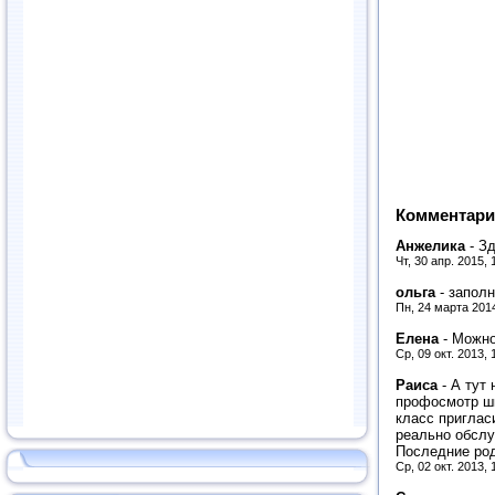
Комментари
Анжелика
-
Зд
Чт, 30 апр. 2015,
ольга
-
заполн
Пн, 24 марта 201
Елена
-
Можно
Ср, 09 окт. 2013,
Раиса
-
А тут
профосмотр шк
класс пригласи
реально обслу
Последние род
Ср, 02 окт. 2013,