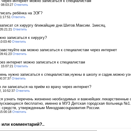
к через интернет можно записаться к специалистам
, 08:03:27
Ответить
писать ребёнка на ЭЭГ?
11:17:51
Ответить
записат ся хирургу ближайщие дни.Шитов.Максим. 1месяц.
 05:21:21
Ответить
жно записаться к хирургу?
 10:03:40
Ответить
равствуйте как можно записаться к специалистам через интернет
 09:41:23
Ответить
ерез интернет можно записаться к специалистам
, 15:07:21
Ответить
чень нужно записаться к специалистам,нужны в школу и садик.можно у
00:37:37
Ответить
 ли записаться на приём ко врачу через интернет?
2, 10:52:37
Ответить
ся узнать перечень жизненно необходимых и важнейших лекарственные 
пускающихся бесплатно, именно в МУЗ Детская городская больница №1.
 средств, утвержденным Минздравсоцразвития России.
15:00:18
Ответить
 или комментарий?..