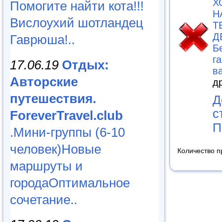
Х
Помогите найти кота!!!
Н
Вислоухий шотландец
Т
Д
Гаврюша!..
Б
г
17.06.19
Отдых:
в
Авторские
д
путешествия.
Д
с
ForeverTravel.club
П
.Мини-группы (6-10
человек)Новые
Количество п
маршруты и
городаОптимальное
сочетание..