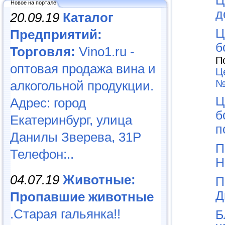
Ц
Новое на портале
д
20.09.19
Каталог
Ц
Предприятий:
б
Торговля:
Vino1.ru -
П
оптовая продажа вина и
Ц
№
алкогольной продукции.
Ц
Адрес: город
б
Екатеринбург, улица
п
Данилы Зверева, 31Р
П
Телефон:..
Н
04.07.19
Животные:
П
Д
Пропавшие животные
.Старая гальянка!!
Б