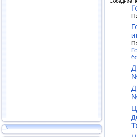
Соседние п
Г
П
Г
и
П
Г
б
Д
Д
Ц
д
Т